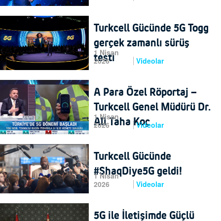
Turkcell Gücünde 5G Togg
gerçek zamanlı sürüş
1 Nisan
testi
2026
Videolar
A Para Özel Röportaj –
Turkcell Genel Müdürü Dr.
1 Nisan
Ali Taha Koç
2026
Videolar
Turkcell Gücünde
#ShaqDiye5G geldi!
1 Nisan
2026
Videolar
5G ile İletişimde Güçlü