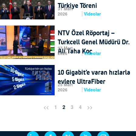
Türkiye Töreni
31 Mart
2026
Videolar
NTV Özel Röportaj –
Turkcell Genel Müdürü Dr.
27 Mart
Ali Taha Koç
2026
Videolar
10 Gigabit’e varan hızlarla
evlere UltraFiber
25 Mart
2026
Videolar
<<
1
2
3
4
>>