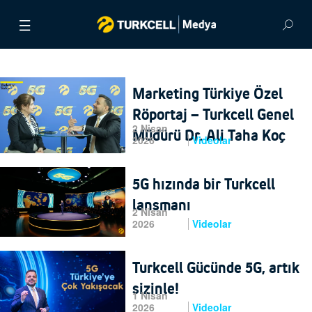
BASIN BÜLTENLERİ
Marketing Türkiye Özel
VİDEOLAR
Röportaj – Turkcell Genel
2 Nisan
Müdürü Dr. Ali Taha Koç
GÖRSEL ARŞİV
2026
Videolar
İLETİŞİM
5G hızında bir Turkcell
lansmanı
ENGLISH
2 Nisan
2026
Videolar
Turkcell Gücünde 5G, artık
sizinle!
1 Nisan
2026
Videolar