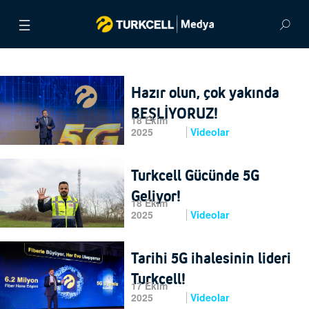
BASIN BÜLTENLERİ
Hazır olun, çok yakında
VİDEOLAR
BEŞLİYORUZ!
18 Ekim
2025
Videolar
GÖRSEL ARŞİV
İLETİŞİM
Turkcell Gücünde 5G
Geliyor!
18 Ekim
ENGLISH
2025
Videolar
Tarihi 5G ihalesinin lideri
Turkcell!
17 Ekim
2025
Videolar