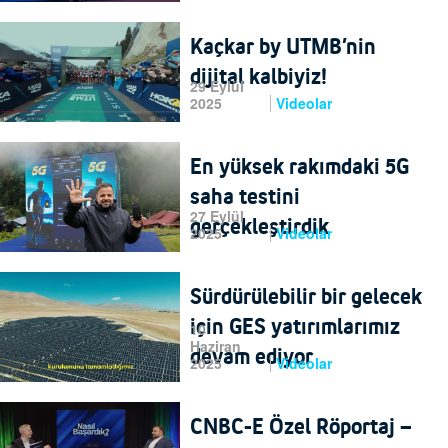
Kaçkar by UTMB’nin
dijital kalbiyiz!
29 Eylül
2025
Videolar
En yüksek rakımdaki 5G
saha testini
27 Eylül
gerçekleştirdik
2025
Videolar
Sürdürülebilir bir gelecek
için GES yatırımlarımız
10
Haziran
devam ediyor
2025
Videolar
CNBC-E Özel Röportaj –