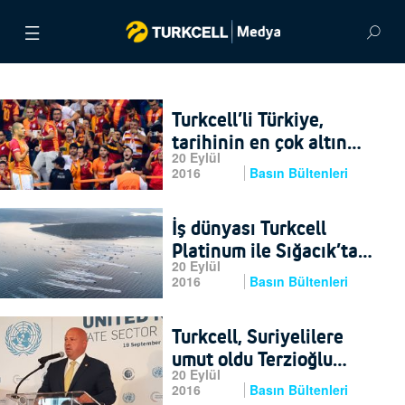
BASIN BÜLTENLERİ
Turkcell’li Türkiye,
VİDEOLAR
tarihinin en çok altın
20 Eylül
madalyalı Paralimpik
2016
Basın Bültenleri
GÖRSEL ARŞİV
Oyunları’nı yaşadı
İLETİŞİM
İş dünyası Turkcell
Platinum ile Sığacık’ta
20 Eylül
ENGLISH
balığa çıkıyor
2016
Basın Bültenleri
Turkcell, Suriyelilere
umut oldu Terzioğlu
20 Eylül
projeyi BM’de anlattı
2016
Basın Bültenleri