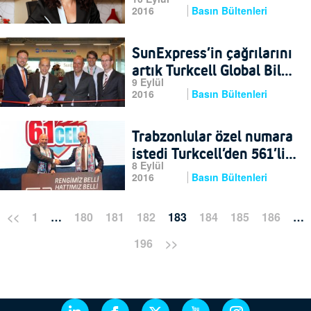
2016
Basın Bültenleri
SunExpress’in çağrılarını
artık Turkcell Global Bilgi
9 Eylül
karşılıyor
2016
Basın Bültenleri
Trabzonlular özel numara
istedi Turkcell’den 561’li
8 Eylül
hat geldi
2016
Basın Bültenleri
<<
1
…
180
181
182
183
184
185
186
…
196
>>