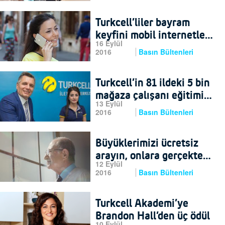
Turkcell’liler bayram
keyfini mobil internetle
16 Eylül
yaşadı
2016
Basın Bültenleri
Turkcell’in 81 ildeki 5 bin
mağaza çalışanı eğitimini
13 Eylül
tamamladı
2016
Basın Bültenleri
Büyüklerimizi ücretsiz
arayın, onlara gerçekten
12 Eylül
bayram olsun
2016
Basın Bültenleri
Turkcell Akademi’ye
Brandon Hall’den üç ödül
10 Eylül