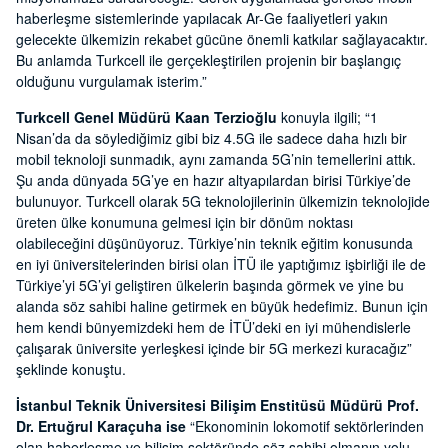
haberleşme sistemlerinde yapılacak Ar-Ge faaliyetleri yakın
gelecekte ülkemizin rekabet gücüne önemli katkılar sağlayacaktır.
Bu anlamda Turkcell ile gerçekleştirilen projenin bir başlangıç
olduğunu vurgulamak isterim.”
Turkcell Genel Müdürü Kaan Terzioğlu
konuyla ilgili; “1
Nisan’da da söylediğimiz gibi biz 4.5G ile sadece daha hızlı bir
mobil teknoloji sunmadık, aynı zamanda 5G’nin temellerini attık.
Şu anda dünyada 5G’ye en hazır altyapılardan birisi Türkiye’de
bulunuyor. Turkcell olarak 5G teknolojilerinin ülkemizin teknolojide
üreten ülke konumuna gelmesi için bir dönüm noktası
olabileceğini düşünüyoruz. Türkiye’nin teknik eğitim konusunda
en iyi üniversitelerinden birisi olan İTÜ ile yaptığımız işbirliği ile de
Türkiye’yi 5G’yi geliştiren ülkelerin başında görmek ve yine bu
alanda söz sahibi haline getirmek en büyük hedefimiz. Bunun için
hem kendi bünyemizdeki hem de İTÜ’deki en iyi mühendislerle
çalışarak üniversite yerleşkesi içinde bir 5G merkezi kuracağız”
şeklinde konuştu.
İstanbul Teknik Üniversitesi Bilişim Enstitüsü Müdürü Prof.
Dr. Ertuğrul Karaçuha ise
“Ekonominin lokomotif sektörlerinden
olan haberleşme ve bilişim sektöründe söz sahibi olmanın yolu