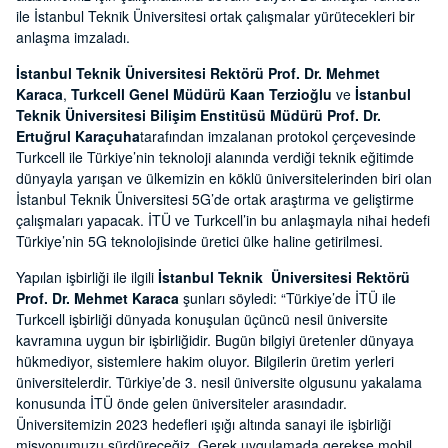
ile İstanbul Teknik Üniversitesi ortak çalışmalar yürütecekleri bir
anlaşma imzaladı.
İstanbul Teknik Üniversitesi Rektörü Prof. Dr. Mehmet
Karaca
,
Turkcell Genel Müdürü Kaan Terzioğlu
ve
İstanbul
Teknik Üniversitesi Bilişim Enstitüsü Müdürü Prof. Dr.
Ertuğrul Karaçuha
tarafından imzalanan protokol çerçevesinde
Turkcell ile Türkiye’nin teknoloji alanında verdiği teknik eğitimde
dünyayla yarışan ve ülkemizin en köklü üniversitelerinden biri olan
İstanbul Teknik Üniversitesi 5G’de ortak araştırma ve geliştirme
çalışmaları yapacak. İTÜ ve Turkcell’in bu anlaşmayla nihai hedefi
Türkiye’nin 5G teknolojisinde üretici ülke haline getirilmesi.
Yapılan işbirliği ile ilgili
İstanbul Teknik Üniversitesi Rektörü
Prof. Dr. Mehmet Karaca
şunları söyledi: “Türkiye’de İTÜ ile
Turkcell işbirliği dünyada konuşulan üçüncü nesil üniversite
kavramına uygun bir işbirliğidir. Bugün bilgiyi üretenler dünyaya
hükmediyor, sistemlere hakim oluyor. Bilgilerin üretim yerleri
üniversitelerdir. Türkiye’de 3. nesil üniversite olgusunu yakalama
konusunda İTÜ önde gelen üniversiteler arasındadır.
Üniversitemizin 2023 hedefleri ışığı altında sanayi ile işbirliği
misyonumuzu sürdüreceğiz. Gerek uygulamada gerekse mobil