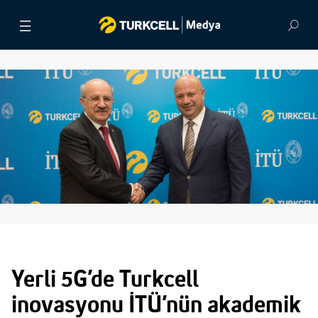
BASIN BÜLTENLERİ
VİDEOLAR
GÖRSEL ARŞİV
İLETİŞİM
Yerli 5G’de Turkcell
inovasyonu İTÜ’nün akademik