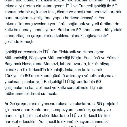
teknolojiyi üreten olmaktan geçer. İTÜ ve Turkcell işbirliği ile 5G
konusunda bir açık alan test, ölçme ve araştırma merkezi kurarak,
bunu araştırma- geliştirme yapan herkese açacağız. Yeni
teknolojiler çerçevesinde yerli ürün sağlamak ve yerli üretime de
katkı bulunmayı hedefliyoruz. Bu durum 5G konusunda dünyadaki
standartlaşma çalışmalarına katılıma olanak sağlayacaktır”
şeklinde konuştu.
İşbirliği çerçevesinde İTÜ’nün Elektronik ve Haberleşme
Mühendisliği, Bilgisayar Mühendisliği Bilişim Enstitüsü ve Yüksek
Başarımlı Hesaplama Merkezi, laboratuvarları, teknik altyapı
olanakları ile Turkcell’in teknolojik imkanları kullanılarak
Türkiye’nin 5G’de rekabet gücünü artırmaya yönelik çalışmalar
yapılması planlanıyor. Bu işbirliği İTÜ öğrencilerinin 5G
çalışmalarına katılabilmesi ve katkı sunabilmeleri için de
mükemmel bir fırsat sunacak.
Ar-Ge çalışmalarının yanı sıra ulusal ve uluslararası 5G projeleri
için hazırlanan konferans, sempozyum, seminer, çalıştay ve
paneller gibi bilimsel etkinliklerde de İTÜ ve Turkcell birlikte
hareket edecekler. Yeni nesil telekomünikasyon alanındaki