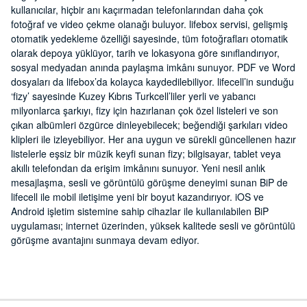
kullanıcılar, hiçbir anı kaçırmadan telefonlarından daha çok
fotoğraf ve video çekme olanağı buluyor. lifebox servisi, gelişmiş
otomatik yedekleme özelliği sayesinde, tüm fotoğrafları otomatik
olarak depoya yüklüyor, tarih ve lokasyona göre sınıflandırıyor,
sosyal medyadan anında paylaşma imkânı sunuyor. PDF ve Word
dosyaları da lifebox’da kolayca kaydedilebiliyor. lifecell’in sunduğu
‘fizy’ sayesinde Kuzey Kıbrıs Turkcell’liler yerli ve yabancı
milyonlarca şarkıyı, fizy için hazırlanan çok özel listeleri ve son
çıkan albümleri özgürce dinleyebilecek; beğendiği şarkıları video
klipleri ile izleyebiliyor. Her ana uygun ve sürekli güncellenen hazır
listelerle eşsiz bir müzik keyfi sunan fizy; bilgisayar, tablet veya
akıllı telefondan da erişim imkânını sunuyor. Yeni nesil anlık
mesajlaşma, sesli ve görüntülü görüşme deneyimi sunan BiP de
lifecell ile mobil iletişime yeni bir boyut kazandırıyor. iOS ve
Android işletim sistemine sahip cihazlar ile kullanılabilen BiP
uygulaması; internet üzerinden, yüksek kalitede sesli ve görüntülü
görüşme avantajını sunmaya devam ediyor.