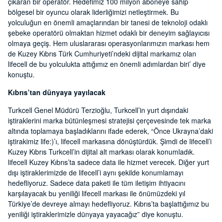
çıkaran bir operatör. Hedefimiz 100 milyon aboneye sahip
bölgesel bir oyuncu olarak liderliğimizi netleştirmek. Bu
yolculuğun en önemli amaçlarından bir tanesi de teknoloji odaklı
şebeke operatörü olmaktan hizmet odaklı bir deneyim sağlayıcısı
olmaya geçiş. Hem uluslararası operasyonlarımızın markası hem
de Kuzey Kıbrıs Türk Cumhuriyeti’ndeki dijital markamız olan
lifecell de bu yolculukta attığımız en önemli adımlardan biri’ diye
konuştu.
Kıbrıs’tan dünyaya yayılacak
Turkcell Genel Müdürü Terzioğlu, Turkcell’in yurt dışındaki
iştiraklerini marka bütünleşmesi stratejisi çerçevesinde tek marka
altında toplamaya başladıklarını ifade ederek, “Önce Ukrayna’daki
iştirakimiz life:)’ı, lifecell markasına dönüştürdük. Şimdi de lifecell’i
Kuzey Kıbrıs Turkcell’in dijital alt markası olarak konumladık.
lifecell Kuzey Kıbrıs’ta sadece data ile hizmet verecek. Diğer yurt
dışı iştiraklerimizde de lifecell’i aynı şekilde konumlamayı
hedefliyoruz. Sadece data paketi ile tüm iletişim ihtiyacını
karşılayacak bu yeniliği lifecell markası ile önümüzdeki yıl
Türkiye’de devreye almayı hedefliyoruz. Kıbrıs’ta başlattığımız bu
yeniliği iştiraklerimizle dünyaya yayacağız” diye konuştu.