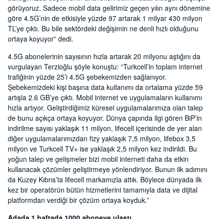
görüyoruz. Sadece mobil data gelirimiz geçen yılın aynı dönemine
göre 4.5G’nin de etkisiyle yüzde 97 artarak 1 milyar 430 milyon
TL’ye çıktı. Bu bile sektördeki değişimin ne denli hızlı olduğunu
ortaya koyuyor” dedi.
4.5G abonelerinin sayısının hızla artarak 20 milyonu aştığını da
vurgulayan Terzioğlu şöyle konuştu: “Turkcell’in toplam internet
trafiğinin yüzde 25’i 4.5G şebekemizden sağlanıyor.
Şebekemizdeki kişi başına data kullanımı da ortalama yüzde 59
artışla 2.6 GB’ye çıktı. Mobil internet ve uygulamaların kullanımı
hızla artıyor. Geliştirdiğimiz küresel uygulamalarımıza olan talep
de bunu açıkça ortaya koyuyor. Dünya çapında ilgi gören BiP’in
indirilme sayısı yaklaşık 11 milyon, lifecell içerisinde de yer alan
diğer uygulamalarımızdan fizy yaklaşık 7,5 milyon, lifebox 3,5
milyon ve Turkcell TV+ ise yaklaşık 2,5 milyon kez indirildi. Bu
yoğun talep ve gelişmeler bizi mobil interneti daha da etkin
kullanacak çözümler geliştirmeye yönlendiriyor. Bunun ilk adımını
da Kuzey Kıbrıs’ta lifecell markamızla attık. Böylece dünyada ilk
kez bir operatörün bütün hizmetlerini tamamıyla data ve dijital
platformdan verdiği bir çözüm ortaya koyduk.”
Adada 1 haftada 1000 aboneye ulaştı