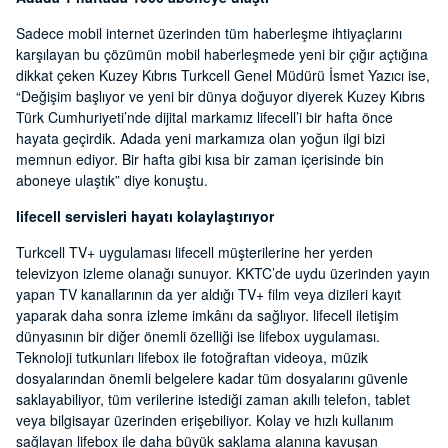
Sadece mobil internet üzerinden tüm haberleşme ihtiyaçlarını
karşılayan bu çözümün mobil haberleşmede yeni bir çığır açtığına
dikkat çeken Kuzey Kıbrıs Turkcell Genel Müdürü İsmet Yazıcı ise,
“Değişim başlıyor ve yeni bir dünya doğuyor diyerek Kuzey Kıbrıs
Türk Cumhuriyeti’nde dijital markamız lifecell’i bir hafta önce
hayata geçirdik. Adada yeni markamıza olan yoğun ilgi bizi
memnun ediyor. Bir hafta gibi kısa bir zaman içerisinde bin
aboneye ulaştık” diye konuştu.
lifecell servisleri hayatı kolaylaştırıyor
Turkcell TV+ uygulaması lifecell müşterilerine her yerden
televizyon izleme olanağı sunuyor. KKTC’de uydu üzerinden yayın
yapan TV kanallarının da yer aldığı TV+ film veya dizileri kayıt
yaparak daha sonra izleme imkânı da sağlıyor. lifecell iletişim
dünyasının bir diğer önemli özelliği ise lifebox uygulaması.
Teknoloji tutkunları lifebox ile fotoğraftan videoya, müzik
dosyalarından önemli belgelere kadar tüm dosyalarını güvenle
saklayabiliyor, tüm verilerine istediği zaman akıllı telefon, tablet
veya bilgisayar üzerinden erişebiliyor. Kolay ve hızlı kullanım
sağlayan lifebox ile daha büyük saklama alanına kavuşan