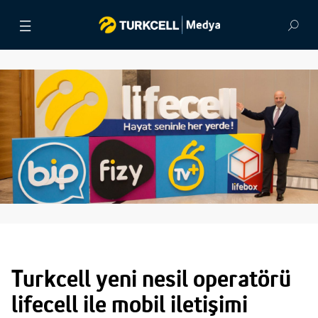
BASIN BÜLTENLERİ
VİDEOLAR
GÖRSEL ARŞİV
İLETİŞİM
Turkcell yeni nesil operatörü
lifecell ile mobil iletişimi