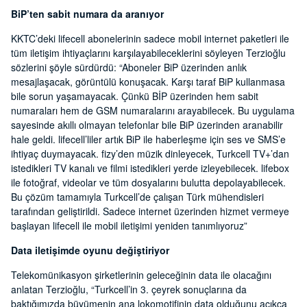
BiP’ten sabit numara da aranıyor
KKTC’deki lifecell abonelerinin sadece mobil internet paketleri ile
tüm iletişim ihtiyaçlarını karşılayabileceklerini söyleyen Terzioğlu
sözlerini şöyle sürdürdü: “Aboneler BiP üzerinden anlık
mesajlaşacak, görüntülü konuşacak. Karşı taraf BiP kullanmasa
bile sorun yaşamayacak. Çünkü BİP üzerinden hem sabit
numaraları hem de GSM numaralarını arayabilecek. Bu uygulama
sayesinde akıllı olmayan telefonlar bile BiP üzerinden aranabilir
hale geldi. lifecell’liler artık BiP ile haberleşme için ses ve SMS’e
ihtiyaç duymayacak. fizy’den müzik dinleyecek, Turkcell TV+’dan
istedikleri TV kanalı ve filmi istedikleri yerde izleyebilecek. lifebox
ile fotoğraf, videolar ve tüm dosyalarını bulutta depolayabilecek.
Bu çözüm tamamıyla Turkcell’de çalışan Türk mühendisleri
tarafından geliştirildi. Sadece internet üzerinden hizmet vermeye
başlayan lifecell ile mobil iletişimi yeniden tanımlıyoruz”
Data iletişimde oyunu değiştiriyor
Telekomünikasyon şirketlerinin geleceğinin data ile olacağını
anlatan Terzioğlu, “Turkcell’in 3. çeyrek sonuçlarına da
baktığımızda büyümenin ana lokomotifinin data olduğunu açıkça