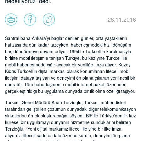
hedefliyoruz” dedi.
28.11.2016
Santral bana Ankara’yı bağla” denilen günler, orta yaştakilerin
hafızasında dün kadar tazeyken, haberleşmedeki hızlı dönüşüm
baş döndürmeye devam ediyor. 1994’te Turkcell’in kurulmasıyla
birlikte mobil iletişimle tanışan Türkiye, bu kez yine Turkcell ile
mobil haberleşmede çığır açacak bir yeniliğe imza atıyor. Kuzey
Kıbrıs Turkcell’in dijital markası olarak konumlanan lifecell mobil
iletişimi dataya taşıyan ve deneyimi ön plana çıkaran yeni nesil bir
operatör. Tüm haberleşmenin mobil internet paketi üzerinden
gerçekleştirildiği bu uygulama dünyada bir ilk olma özelliği taşıyor.
Turkcell Genel Müdürü Kaan Terzioğlu, Turkcell mühendisleri
tarafından geliştirilen çözümün dünyadaki diğer telekomünikasyon
şirketlerine örnek oluşturacağını söyledi. BiP ile Türkiye’den ilk kez
küresel bir uygulamayı dünyanın hizmetine sunduklarını belirten
Terzioğlu, “Yeni dijital markamız lifecell ile yine bir ilke imza
atıyoruz. lifecell sadece data üzerine kurulu, deneyimi ön plana