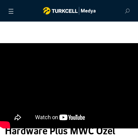
BASIN BÜLTENLERİ
VİDEOLAR
GÖRSEL ARŞİV
İLETİŞİM
Hardware Plus MWC Özel