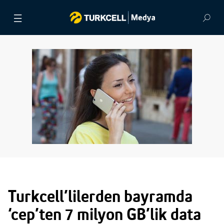
BASIN BÜLTENLERİ
VİDEOLAR
GÖRSEL ARŞİV
İLETİŞİM
Turkcell’lilerden bayramda
‘cep’ten 7 milyon GB’lik data