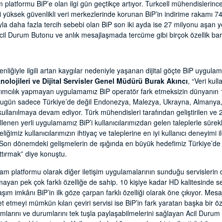
şim platformu BiP’e olan ilgi gün geçtikçe artıyor. Turkcell mühendislerince 
eki yüksek güvenlikli veri merkezlerinde korunan BiP’in indirime rakamı 7
sıyla daha fazla tercih sebebi olan BiP son iki ayda ise 27 milyonu aşan y
cil Durum Butonu ve anlık mesajlaşmada tercüme gibi birçok özellik barı
liğiyle ilgili artan kaygılar nedeniyle yaşanan dijital göçte BiP uygulama
knolojileri ve Dijital Servisler Genel Müdürü Burak Akıncı
, “Veri kul
rımcılık yapmayan uygulamamız BiP operatör fark etmeksizin dünyanın 1
P bugün sadece Türkiye’de değil Endonezya, Malezya, Ukrayna, Almanya,
llanılmaya devam ediyor. Türk mühendisleri tarafından geliştirilen ve 
ellenen yerli uygulamamız BiP’i kullanıcılarımızdan gelen taleplerle sür
iğimiz kullanıcılarımızın ihtiyaç ve taleplerine en iyi kullanıcı deneyimi 
. Son dönemdeki gelişmelerin de ışığında en büyük hedefimiz Türkiye’d
rttırmak” diye konuştu.
şam platformu olarak diğer iletişim uygulamalarının sunduğu servislerin dah
ayan pek çok farklı özelliğe de sahip. 10 kişiye kadar HD kalitesinde s
m imkânı BiP’in ilk göze çarpan farklı özelliği olarak öne çıkıyor. Mesaj
t etmeyi mümkün kılan çeviri servisi ise BiP’in fark yaratan başka bir öz
numlarını ve durumlarını tek tuşla paylaşabilmelerini sağlayan Acil Duru