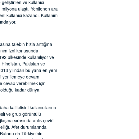
geliştirilen ve kullanıcı
4 milyona ulaştı. Yenilenen ara
eni kullanıcı kazandı. Kullanım
ndırıyor.
sına talebin hızla arttığına
lanım izni konusunda
92 ülkesinde kullanılıyor ve
 Hindistan, Pakistan ve
2013 yılından bu yana en yeni
ekli yenilemeye devam
ile cevap verebilmek için
e olduğu kadar dünya
a kalitelisini kullanıcılarına
esli ve grup görüntülü
laşma sırasında anlık çeviri
elliği. Afet durumlarında
m Butonu da Türkiye’nin