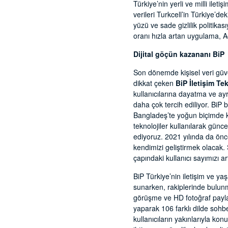
Türkiye’nin yerli ve milli ileti
verileri Turkcell’in Türkiye’d
yüzü ve sade gizlilik politika
oranı hızla artan uygulama, A
Dijital göçün kazananı BiP
Son dönemde kişisel veri güven
dikkat çeken
BiP İletişim Te
kullanıcılarına dayatma ve ay
daha çok tercih ediliyor. Bi
Bangladeş’te yoğun biçimde ku
teknolojiler kullanılarak günc
ediyoruz. 2021 yılında da öncel
kendimizi geliştirmek olacak
çapındaki kullanıcı sayımızı a
BiP Türkiye’nin iletişim ve ya
sunarken, rakiplerinde bulunm
görüşme ve HD fotoğraf paylaşı
yaparak 106 farklı dilde sohbe
kullanıcıların yakınlarıyla ko