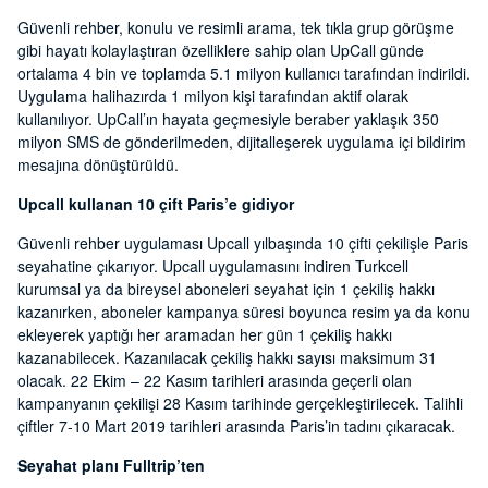
Güvenli rehber, konulu ve resimli arama, tek tıkla grup görüşme
gibi hayatı kolaylaştıran özelliklere sahip olan UpCall günde
ortalama 4 bin ve toplamda 5.1 milyon kullanıcı tarafından indirildi.
Uygulama halihazırda 1 milyon kişi tarafından aktif olarak
kullanılıyor. UpCall’ın hayata geçmesiyle beraber yaklaşık 350
milyon SMS de gönderilmeden, dijitalleşerek uygulama içi bildirim
mesajına dönüştürüldü.
Upcall kullanan 10 çift Paris’e gidiyor
Güvenli rehber uygulaması Upcall yılbaşında 10 çifti çekilişle Paris
seyahatine çıkarıyor. Upcall uygulamasını indiren Turkcell
kurumsal ya da bireysel aboneleri seyahat için 1 çekiliş hakkı
kazanırken, aboneler kampanya süresi boyunca resim ya da konu
ekleyerek yaptığı her aramadan her gün 1 çekiliş hakkı
kazanabilecek. Kazanılacak çekiliş hakkı sayısı maksimum 31
olacak. 22 Ekim – 22 Kasım tarihleri arasında geçerli olan
kampanyanın çekilişi 28 Kasım tarihinde gerçekleştirilecek. Talihli
çiftler 7-10 Mart 2019 tarihleri arasında Paris’in tadını çıkaracak.
Seyahat planı Fulltrip’ten