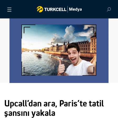
BASIN BÜLTENLERİ
VİDEOLAR
GÖRSEL ARŞİV
İLETİŞİM
Upcall’dan ara, Paris’te tatil
şansını yakala