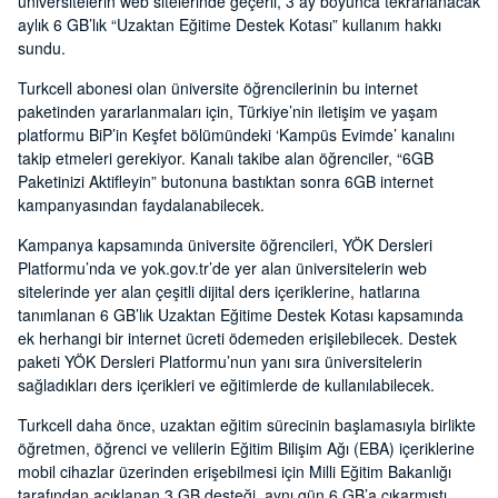
üniversitelerin web sitelerinde geçerli, 3 ay boyunca tekrarlanacak
aylık 6 GB’lık “Uzaktan Eğitime Destek Kotası” kullanım hakkı
sundu.
Turkcell abonesi olan üniversite öğrencilerinin bu internet
paketinden yararlanmaları için, Türkiye’nin iletişim ve yaşam
platformu BiP’in Keşfet bölümündeki ‘Kampüs Evimde’ kanalını
takip etmeleri gerekiyor. Kanalı takibe alan öğrenciler, “6GB
Paketinizi Aktifleyin” butonuna bastıktan sonra 6GB internet
kampanyasından faydalanabilecek.
Kampanya kapsamında üniversite öğrencileri, YÖK Dersleri
Platformu’nda ve yok.gov.tr’de yer alan üniversitelerin web
sitelerinde yer alan çeşitli dijital ders içeriklerine, hatlarına
tanımlanan 6 GB’lık Uzaktan Eğitime Destek Kotası kapsamında
ek herhangi bir internet ücreti ödemeden erişilebilecek. Destek
paketi YÖK Dersleri Platformu’nun yanı sıra üniversitelerin
sağladıkları ders içerikleri ve eğitimlerde de kullanılabilecek.
Turkcell daha önce, uzaktan eğitim sürecinin başlamasıyla birlikte
öğretmen, öğrenci ve velilerin Eğitim Bilişim Ağı (EBA) içeriklerine
mobil cihazlar üzerinden erişebilmesi için Milli Eğitim Bakanlığı
tarafından açıklanan 3 GB desteği, aynı gün 6 GB’a çıkarmıştı.