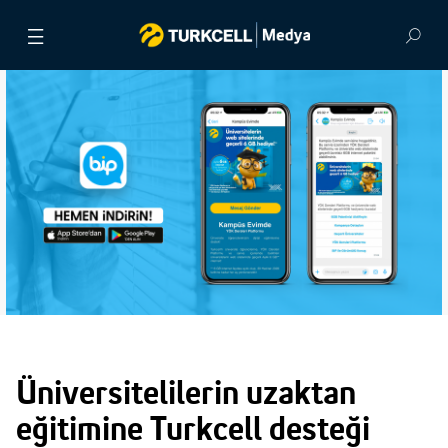
BASIN BÜLTENLERİ
VİDEOLAR
GÖRSEL ARŞİV
İLETİŞİM
Üniversitelilerin uzaktan
eğitimine Turkcell desteği