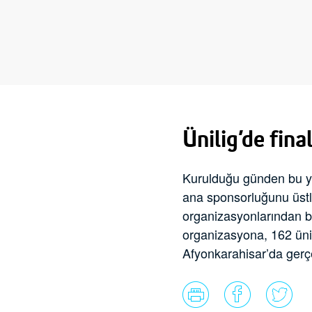
Ünilig’de fina
Kurulduğu günden bu ya
ana sponsorluğunu üstl
organizasyonlarından bir
organizasyona, 162 üniv
Afyonkarahisar’da gerçe