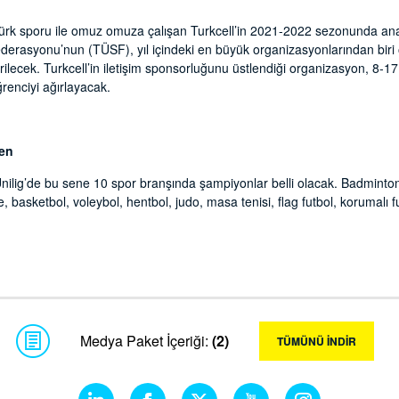
rk sporu ile omuz omuza çalışan Turkcell’in 2021-2022 sezonunda ana
ederasyonu’nun (TÜSF), yıl içindeki en büyük organizasyonlarından biri ol
ilecek. Turkcell’in iletişim sponsorluğunu üstlendiği organizasyon, 8-17
renciyi ağırlayacak.
den
nilig’de bu sene 10 spor branşında şampiyonlar belli olacak. Badminto
, basketbol, voleybol, hentbol, judo, masa tenisi, flag futbol, korumalı f
Medya Paket İçeriği:
(2)
TÜMÜNÜ İNDİR