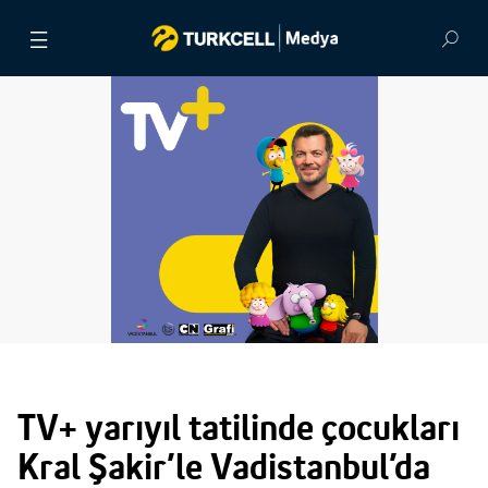
BASIN BÜLTENLERİ
VİDEOLAR
GÖRSEL ARŞİV
İLETİŞİM
TV+ yarıyıl tatilinde çocukları
Kral Şakir’le Vadistanbul’da