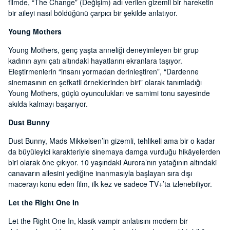
filmde, “The Change” (Değişim) adı verilen gizemli bir hareketin
bir aileyi nasıl böldüğünü çarpıcı bir şekilde anlatıyor.
Young Mothers
Young Mothers, genç yaşta anneliği deneyimleyen bir grup
kadının aynı çatı altındaki hayatlarını ekranlara taşıyor.
Eleştirmenlerin “insanı yormadan derinleştiren”, “Dardenne
sinemasının en şefkatli örneklerinden biri” olarak tanımladığı
Young Mothers, güçlü oyunculukları ve samimi tonu sayesinde
akılda kalmayı başarıyor.
Dust Bunny
Dust Bunny, Mads Mikkelsen’in gizemli, tehlikeli ama bir o kadar
da büyüleyici karakteriyle sinemaya damga vurduğu hikâyelerden
biri olarak öne çıkıyor. 10 yaşındaki Aurora’nın yatağının altındaki
canavarın ailesini yediğine inanmasıyla başlayan sıra dışı
macerayı konu eden film, ilk kez ve sadece TV+’ta izlenebiliyor.
Let the Right One In
Let the Right One In, klasik vampir anlatısını modern bir