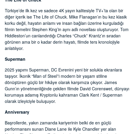
Türkiye’de ilk kez ve sadece 4K yayın kalitesiyle TV+’ta olan bir
diğer içerik ise The Life of Chuck. Mike Flanagan’ın bu kez klasik
korku değil, hayatın anlamı ve insan bağları üzerine kurguladığı
filmin temelini Stephen King’in aynı adlı novellası oluşturuyor. Tom
Hiddleston’un canlandırdığı Charles “Chuck” Krantz’ın sıradan
görünen ama bir o kadar derin hayatı, filmde ters kronolojiyle
anlatılıyor.
Superman
2025 yapımı Superman, DC Evrenini yeni bir solukla ekranlara
taşıyor. İkonik “Man of Steel”i modern bir yaşam stiline
dönüştüren güçlü bir hikâye olarak karşımıza çıkıyor. James
Gunn’ın yönetmenliğinde çekilen filmde David Corenswet, dünyayı
korumaya adamış Kryptonlu kahraman Clark Kent / Superman
olarak izleyiciyle buluşuyor.
Anniversary
Başrollerde, yakın zamanda kariyerinin belki de en güçlü
performansını sunan Diane Lane ile Kyle Chandler yer alan