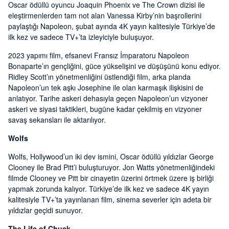
Oscar ödüllü oyuncu Joaquin Phoenix ve The Crown dizisi ile
eleştirmenlerden tam not alan Vanessa Kirby’nin başrollerini
paylaştığı Napoleon, şubat ayında 4K yayın kalitesiyle Türkiye’de
ilk kez ve sadece TV+’ta izleyiciyle buluşuyor.
2023 yapımı film, efsanevi Fransız İmparatoru Napoleon
Bonaparte’ın gençliğini, güce yükselişini ve düşüşünü konu ediyor.
Ridley Scott’ın yönetmenliğini üstlendiği film, arka planda
Napoleon’un tek aşkı Josephine ile olan karmaşık ilişkisini de
anlatıyor. Tarihe askeri dehasıyla geçen Napoleon’un vizyoner
askeri ve siyasi taktikleri, bugüne kadar çekilmiş en vizyoner
savaş sekansları ile aktarılıyor.
Wolfs
Wolfs, Hollywood’un iki dev ismini, Oscar ödüllü yıldızlar George
Clooney ile Brad Pitt’i buluşturuyor. Jon Watts yönetmenliğindeki
filmde Clooney ve Pitt bir cinayetin üzerini örtmek üzere iş birliği
yapmak zorunda kalıyor. Türkiye’de ilk kez ve sadece 4K yayın
kalitesiyle TV+’ta yayınlanan film, sinema severler için adeta bir
yıldızlar geçidi sunuyor.
The Life of Chuck