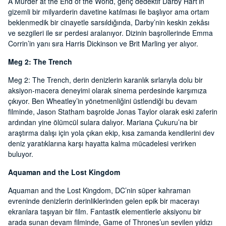
A Murder at the End of the World, genç dedektif Darby Hart’ın
gizemli bir milyarderin davetine katılması ile başlıyor ama ortam
beklenmedik bir cinayetle sarsıldığında, Darby’nin keskin zekâsı
ve sezgileri ile sır perdesi aralanıyor. Dizinin başrollerinde Emma
Corrin’in yanı sıra Harris Dickinson ve Brit Marling yer alıyor.
Meg 2: The Trench
Meg 2: The Trench, derin denizlerin karanlık sırlarıyla dolu bir
aksiyon-macera deneyimi olarak sinema perdesinde karşımıza
çıkıyor. Ben Wheatley’in yönetmenliğini üstlendiği bu devam
filminde, Jason Statham başrolde Jonas Taylor olarak eski zaferin
ardından yine ölümcül sulara dalıyor. Mariana Çukuru’na bir
araştırma dalışı için yola çıkan ekip, kısa zamanda kendilerini dev
deniz yaratıklarına karşı hayatta kalma mücadelesi verirken
buluyor.
Aquaman and the Lost Kingdom
Aquaman and the Lost Kingdom, DC’nin süper kahraman
evreninde denizlerin derinliklerinden gelen epik bir macerayı
ekranlara taşıyan bir film. Fantastik elementlerle aksiyonu bir
arada sunan devam filminde, Game of Thrones’un sevilen yıldızı