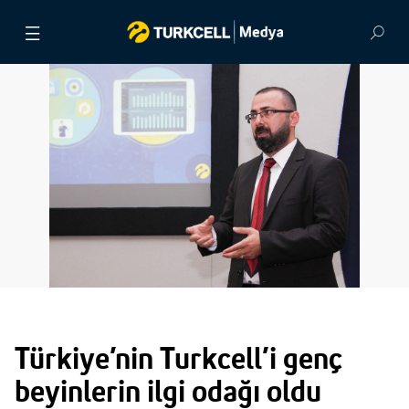
BASIN BÜLTENLERİ
VİDEOLAR
GÖRSEL ARŞİV
İLETİŞİM
Türkiye’nin Turkcell’i genç
beyinlerin ilgi odağı oldu