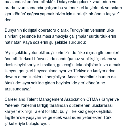
bu alandaki en önemli aktör. Dolayısıyla gelecek vaat eden ve
orada uzun zamandır çalışan bu yetenekleri keşfetmek ve onlara
‘geri dönün’ çağrısı yapmak bizim için stratejik bir önem taşıyor”
dedi.
Dünyanın ilk dijital operatörü olarak Türkiye’nin verisinin ülke
sınırları içerisinde kalması amacıyla çalışmalar sürdürdüklerini
hatırlatan Kaya sözlerini şu şekilde sürdürdü:
“Aynı şekilde yetenekli beyinlerimizin de ülke dışına gitmemeleri
önemli. Turkcell bünyesinde sunduğumuz yenilikçi iş ortamı ve
destekleyici kariyer fırsatları, geleceğin teknolojisine imza atmak
isteyen gençleri heyecanlandırıyor ve Türkiye’de kariyerlerine
devam etme isteklerini perçinliyor. Ancak hedefimiz bunun da
ötesinde; aynı şekilde giden beyinleri de geri döndürme
arzusundayız.”
Career and Talent Management Association-CTMA (Kariyer ve
Yetenek Yönetimi Birliği) tarafından düzenlenen uluslararası
kariyer etkinliği Talent for BIZ, bu yıl ilke kez gerçekleştirildi.
İngiltere’de yaşayan ve gelecek vaat eden yetenekleri Türk
şirketleriyle buluşturuyor.