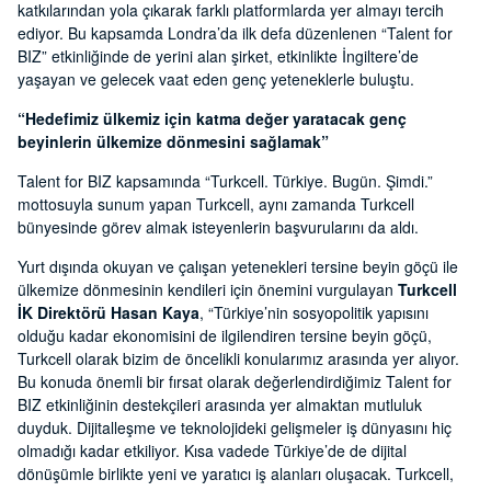
katkılarından yola çıkarak farklı platformlarda yer almayı tercih
ediyor. Bu kapsamda Londra’da ilk defa düzenlenen “Talent for
BIZ” etkinliğinde de yerini alan şirket, etkinlikte İngiltere’de
yaşayan ve gelecek vaat eden genç yeteneklerle buluştu.
“Hedefimiz ülkemiz için katma değer yaratacak genç
beyinlerin ülkemize dönmesini sağlamak”
Talent for BIZ kapsamında “Turkcell. Türkiye. Bugün. Şimdi.”
mottosuyla sunum yapan Turkcell, aynı zamanda Turkcell
bünyesinde görev almak isteyenlerin başvurularını da aldı.
Yurt dışında okuyan ve çalışan yetenekleri tersine beyin göçü ile
ülkemize dönmesinin kendileri için önemini vurgulayan
Turkcell
İK Direktörü Hasan Kaya
, “Türkiye’nin sosyopolitik yapısını
olduğu kadar ekonomisini de ilgilendiren tersine beyin göçü,
Turkcell olarak bizim de öncelikli konularımız arasında yer alıyor.
Bu konuda önemli bir fırsat olarak değerlendirdiğimiz Talent for
BIZ etkinliğinin destekçileri arasında yer almaktan mutluluk
duyduk. Dijitalleşme ve teknolojideki gelişmeler iş dünyasını hiç
olmadığı kadar etkiliyor. Kısa vadede Türkiye’de de dijital
dönüşümle birlikte yeni ve yaratıcı iş alanları oluşacak. Turkcell,