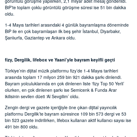
görüntülü görüşme yapılırken, 2,1 milyar adet mesaj gönderildi.
BiP’te toplam çoklu görüntülü görüşme süresi ise 51 bin dakika
oldu.
1-4 Mayıs tarihleri arasındaki 4 günlük bayramlaşma döneminde
BiP ile en çok bayramlaşan ilk beş şehir İstanbul, Diyarbakır,
Şanlıurfa, Gaziantep ve Ankara oldu.
fizy, Dergilik, lifebox ve Yaani’yle bayram keyifli geçti
Türkiye’nin dijital müzik platformu fizy’de 1-4 Mayıs tarihleri
arasında toplam 17 milyon 259 bin 921 dakika şarkı dinlendi.
Bayram yolculuklarında en çok dinlenen liste ‘fizy Top 50 Yerli’
olurken, en çok dinlenen şarkı ise Semicenk & Funda Arar
ikilisinin sevilen düeti ‘Al Sevgilim’ oldu.
Zengin dergi ve gazete içeriğiyle öne çıkan dijital yayıncılık
platformu Dergilik’te bayram süresince 109 bin 573 dergi ve 53
bin 523 gazete indirilirken, lifebox kullanan aktif kullanıcı sayısı ise
491 bin 800 oldu.