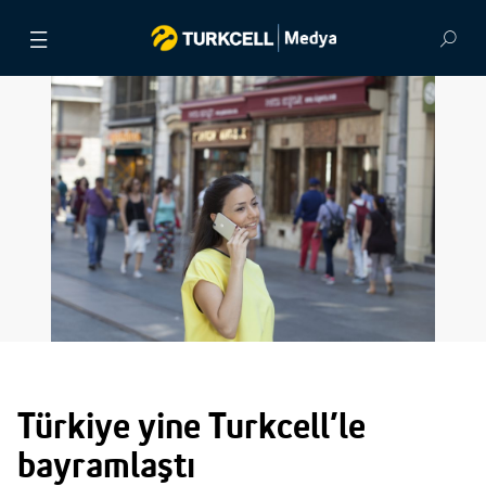
BASIN BÜLTENLERİ
VİDEOLAR
GÖRSEL ARŞİV
İLETİŞİM
Türkiye yine Turkcell’le
bayramlaştı