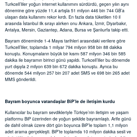
Turkcell’liler yoğun internet kullanımını sürdürdü, geçen yılın aynı
dönemine göre yüzde 11,4 artışla 51 milyon 446 bin 744 GB’a
ulaşan data kullanımı rekor kırdı. En fazla data tüketilen 10 il
arasında İstanbul ilk sırayı alırken onu Ankara, İzmir, Diyarbakır,
Antalya, Mersin, Gaziantep, Adana, Bursa ve Şanlıurfa takip etti.
Bayram döneminde 1-4 Mayıs tarihleri arasındaki verilere göre
Turkcell’liler, toplamda 1 milyar 794 milyon 958 bin 88 dakika
konuştu. Konuşmaların büyük bir kısmı 587 milyon 346 bin 585
dakika ile bayramın birinci günü yapıldı. Turkcell’liler bu dönemde
yurt dışıyla 2 milyon 639 bin 672 dakika konuştu. Ayrıca bu
dönemde 544 milyon 257 bin 207 adet SMS ve 698 bin 265 adet
MMS gönderildi.
Bayram boyunca vatandaşlar BiP’le de iletişim kurdu
Kullanıcılar bu bayram sevdikleriyle Türkiye’nin iletişim ve yaşam
platformu BiP üzerinden de yoğun şekilde bayramlaştı. Arife günü
de dahil olmak üzere dört gün boyunca BiP’le toplam 1,1 milyon
adet arama gerçekleşti. BiP’te toplamda 10 milyon dakika sesli ve