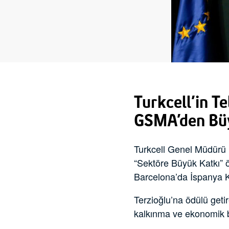
Turkcell’in T
GSMA’den Büy
Turkcell Genel Müdürü K
“Sektöre Büyük Katkı” ö
Barcelona’da İspanya Kra
Terzioğlu’na ödülü getir
kalkınma ve ekonomik 