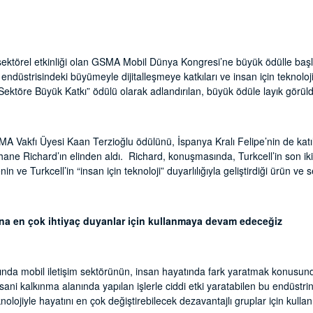
sektörel etkinliği olan GSMA Mobil Dünya Kongresi’ne büyük ödülle baş
 endüstrisindeki büyümeyle dijitalleşmeye katkıları ve insan için teknoloj
ktöre Büyük Katkı” ödülü olarak adlandırılan, büyük ödüle layık görül
Vakfı Üyesi Kaan Terzioğlu ödülünü, İspanya Kralı Felipe’nin de katıl
ne Richard’ın elinden aldı. Richard, konuşmasında, Turkcell’in son iki y
n ve Turkcell’in “insan için teknoloji” duyarlılığıyla geliştirdiği ürün ve s
una en çok ihtiyaç duyanlar için kullanmaya devam edeceğiz
da mobil iletişim sektörünün, insan hayatında fark yaratmak konusunda
nsani kalkınma alanında yapılan işlerle ciddi etki yaratabilen bu endüstri
nolojiyle hayatını en çok değiştirebilecek dezavantajlı gruplar için kul