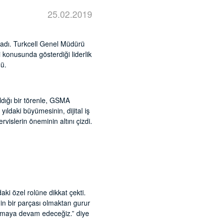
25.02.2019
ladı. Turkcell Genel Müdürü
i konusunda gösterdiği liderlik
dü.
dığı bir törenle, GSMA
ıldaki büyümesinin, dijital iş
ervislerin öneminin altını çizdi.
ki özel rolüne dikkat çekti.
nin bir parçası olmaktan gurur
lanmaya devam edeceğiz.” diye