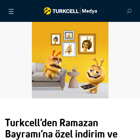
BASIN BÜLTENLERİ
VİDEOLAR
GÖRSEL ARŞİV
İLETİŞİM
Turkcell’den Ramazan
Bayramı’na özel indirim ve