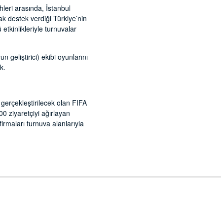
leri arasında, İstanbul
ak destek verdiği Türkiye’nin
etkinlikleriyle turnuvalar
 geliştirici) ekibi oyunlarını
k.
rçekleştirilecek olan FIFA
 ziyaretçiyi ağırlayan
irmaları turnuva alanlarıyla