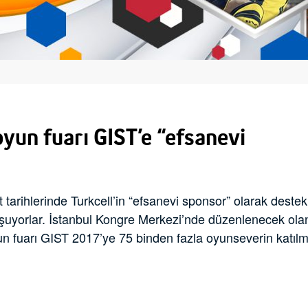
oyun fuarı GIST’e “efsanevi
tarihlerinde Turkcell’in “efsanevi sponsor” olarak deste
şuyorlar. İstanbul Kongre Merkezi’nde düzenlenecek olan
un fuarı GIST 2017’ye 75 binden fazla oyunseverin katılm