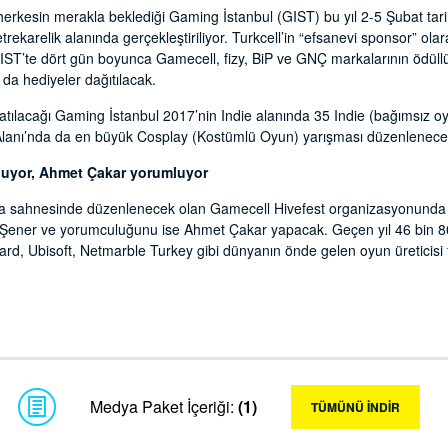
herkesin merakla beklediği Gaming İstanbul (GIST) bu yıl 2-5 Şubat tarih
ekarelik alanında gerçekleştiriliyor. Turkcell’in “efsanevi sponsor” olar
GIST’te dört gün boyunca Gamecell, fizy, BiP ve GNÇ markalarının ödüllü 
 da hediyeler dağıtılacak.
atılacağı Gaming İstanbul 2017’nin Indie alanında 35 Indie (bağımsız oyun
 Alanı’nda da en büyük Cosplay (Kostümlü Oyun) yarışması düzenlenece
nuyor, Ahmet Çakar yorumluyor
sahnesinde düzenlenecek olan Gamecell Hivefest organizasyonunda ge
Şener ve yorumculuğunu ise Ahmet Çakar yapacak. Geçen yıl 46 bin 800
ard, Ubisoft, Netmarble Turkey gibi dünyanın önde gelen oyun üreticisi f
Medya Paket İçeriği:
(1)
TÜMÜNÜ İNDİR