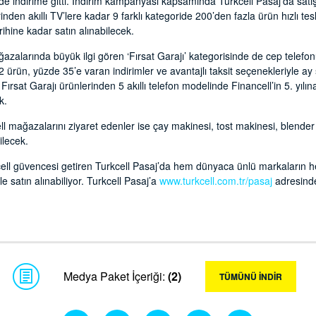
 indirime gitti. İndirim kampanyası kapsamında Turkcell Pasaj’da satış
inden akıllı TV’lere kadar 9 farklı kategoride 200’den fazla ürün hızlı tes
arihine kadar satın alınabilecek.
azalarında büyük ilgi gören ‘Fırsat Garajı’ kategorisinde de cep telefonu,
ürün, yüzde 35’e varan indirimler ve avantajlı taksit seçenekleriyle ay 
ırsat Garajı ürünlerinden 5 akıllı telefon modelinde Financell’in 5. yılın
k.
mağazalarını ziyaret edenler ise çay makinesi, tost makinesi, blender g
ilecek.
kcell güvencesi getiren Turkcell Pasaj’da hem dünyaca ünlü markaların 
le satın alınabiliyor. Turkcell Pasaj’a
www.turkcell.com.tr/pasaj
adresinden
Medya Paket İçeriği:
(2)
TÜMÜNÜ İNDİR