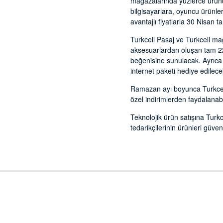
mağazalarında yüzlerce üründe
bilgisayarlara, oyuncu ürünler
avantajlı fiyatlarla 30 Nisan t
Turkcell Pasaj ve Turkcell mağ
aksesuarlardan oluşan tam 22 
beğenisine sunulacak. Ayrıca F
internet paketi hediye edilece
Ramazan ayı boyunca Turkcell 
özel indirimlerden faydalanab
Teknolojik ürün satışına Tur
tedarikçilerinin ürünleri güven