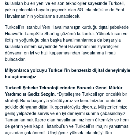
kullanılan bu en yeni ve en son teknolojiler sayesinde Turkcell,
yakın gelecekte hayata geçecek olan 5G teknolojisine de Yeni
Havalimanı’nın yolcularına sunabilecek.
Turkcell’in İstanbul Yeni Havalimanı için kurduğu dijital şebekede
Huawei’in LampSite Sharing çözümü kullanıldı. Yüksek insan ve
iletişim yoğunluğu olan başka havalimanlarında da başarıyla
kullanılan sistem sayesinde Yeni Havalimanı’nın ziyaretçileri
dünyanın en iyi ve hızlı kapsamasından faydalanma fırsatı
bulacaklar.
Milyonlarca yolcuyu Turkcell’in benzersiz dijital deneyimiyle
buluşturacağız
Turkcell Şebeke Teknolojilerinden Sorumlu Genel Müdür
Yardımcısı Gediz Sezgin
, “Dijitalleşme Turkcell için öncelikli bir
strateji. Bunu başarıyla yürütüyoruz ve kendimizden emin bir
şekilde dünyanın dijital ilk operatörüyüz diyoruz. Müşterilerimize
geniş yelpazede servis ve en iyi deneyimi sunma çabasındayız.
Tamamlanmak üzere olan havalimanımız hem ülkemizin ve hem
de şehrin yeni kapısı. İstanbul’un ve Turkcell’in imajını yansıtması
açısından çok önemli. Ulaştığımız yüksek teknolojiyi tüm