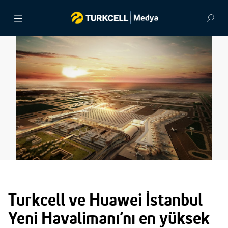
BASIN BÜLTENLERİ
VİDEOLAR
GÖRSEL ARŞİV
İLETİŞİM
Turkcell ve Huawei İstanbul
Yeni Havalimanı’nı en yüksek