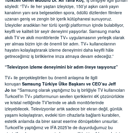
Turkcell Genel Müdürü Dr. Ali Taha Koç
, iş birliğiyle ilgili şunları
söyledi: “TV+ ile her yaştan izleyiciye, 150’yi aşkın canlı yayın
kanalının yanı sıra belgeselden spora, ödüllü dizilerden filmlere
uzanan geniş ve zengin bir içerik kütüphanesi sunuyoruz.
İzleyiciler aradıkları her türlü içeriği platformun içinde bulabiliyor,
keyifli ve kaliteli bir seyir deneyimi yaşıyorlar. Samsung marka
akıllı TV ve akıllı monitörlerde TV+ uygulamasının yerleşik olarak
yer alması bizim için de önemli bir adım. TV+ kullanıcılarının
hayatını kolaylaştırarak izleme deneyimini daha keyifli hâle
getireceğimiz iş birliklerine imza atmaya devam edeceğiz.”
“Televizyon izleme deneyimini bir adım öteye taşıyoruz”
TV+ ile gerçekleştirilen bu önemli anlaşma ile ilgili
konuşan
Samsung Türkiye Ülke Başkanı ve CEO’su Jeff
Jo
ise
“
Samsung olarak yaptığımız bu iş birliğiyle TV kullanıcıları
Turkcell’in TV+ platformunun sevilen içeriklerini 4K çözünürlükte
ve kristal netliğinde TV’lerinde ve akıllı monitörlerinde
izleyebilecek. Televizyonlar artık sadece bir ekran değil, günlük
yaşamı kolaylaştıran, evdeki tüm cihazlarla bağlantı kurabilen,
estetik anlamda da birer sanat eserine dönüşebilen unsurlar.
Turkcell’le yaptığımız ve IFA 2025’te de duyurduğumuz bu