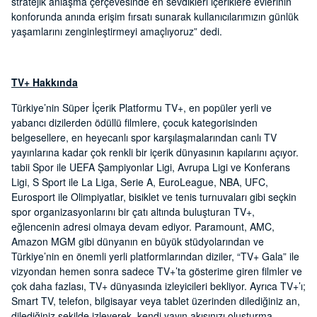
stratejik anlaşma çerçevesinde en sevdikleri içeriklere evlerinin
konforunda anında erişim fırsatı sunarak kullanıcılarımızın günlük
yaşamlarını zenginleştirmeyi amaçlıyoruz” dedi.
TV+ Hakkında
Türkiye’nin Süper İçerik Platformu TV+, en popüler yerli ve
yabancı dizilerden ödüllü filmlere, çocuk kategorisinden
belgesellere, en heyecanlı spor karşılaşmalarından canlı TV
yayınlarına kadar çok renkli bir içerik dünyasının kapılarını açıyor.
tabii Spor ile UEFA Şampiyonlar Ligi, Avrupa Ligi ve Konferans
Ligi, S Sport ile La Liga, Serie A, EuroLeague, NBA, UFC,
Eurosport ile Olimpiyatlar, bisiklet ve tenis turnuvaları gibi seçkin
spor organizasyonlarını bir çatı altında buluşturan TV+,
eğlencenin adresi olmaya devam ediyor. Paramount, AMC,
Amazon MGM gibi dünyanın en büyük stüdyolarından ve
Türkiye’nin en önemli yerli platformlarından diziler, “TV+ Gala” ile
vizyondan hemen sonra sadece TV+’ta gösterime giren filmler ve
çok daha fazlası, TV+ dünyasında izleyicileri bekliyor. Ayrıca TV+’ı;
Smart TV, telefon, bilgisayar veya tablet üzerinden dilediğiniz an,
dilediğiniz şekilde izleyerek, kendi yayın akışınızı oluşturma