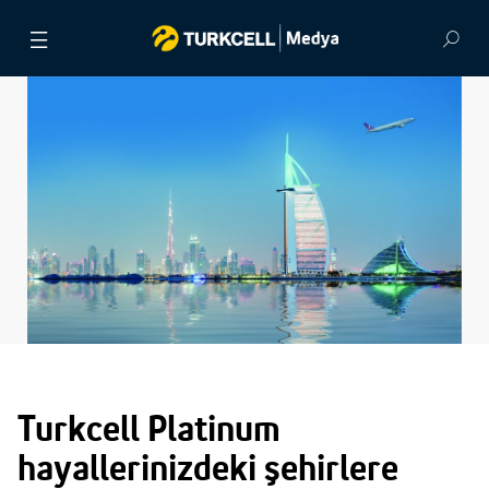
BASIN BÜLTENLERİ
VİDEOLAR
GÖRSEL ARŞİV
İLETİŞİM
Turkcell Platinum
hayallerinizdeki şehirlere