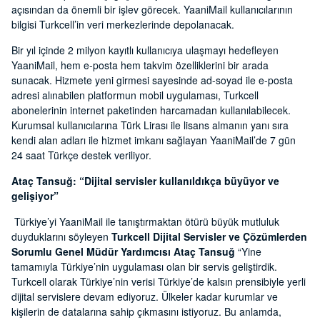
açısından da önemli bir işlev görecek. YaaniMail kullanıcılarının
bilgisi Turkcell’in veri merkezlerinde depolanacak.
Bir yıl içinde 2 milyon kayıtlı kullanıcıya ulaşmayı hedefleyen
YaaniMail, hem e-posta hem takvim özelliklerini bir arada
sunacak. Hizmete yeni girmesi sayesinde ad-soyad ile e-posta
adresi alınabilen platformun mobil uygulaması, Turkcell
abonelerinin internet paketinden harcamadan kullanılabilecek.
Kurumsal kullanıcılarına Türk Lirası ile lisans almanın yanı sıra
kendi alan adları ile hizmet imkanı sağlayan YaaniMail’de 7 gün
24 saat Türkçe destek veriliyor.
Ataç Tansuğ: “Dijital servisler kullanıldıkça büyüyor ve
gelişiyor”
Türkiye’yi YaaniMail ile tanıştırmaktan ötürü büyük mutluluk
duyduklarını söyleyen
Turkcell Dijital Servisler ve Çözümlerden
Sorumlu Genel Müdür Yardımcısı Ataç Tansuğ
“Yine
tamamıyla Türkiye’nin uygulaması olan bir servis geliştirdik.
Turkcell olarak Türkiye’nin verisi Türkiye’de kalsın prensibiyle yerli
dijital servislere devam ediyoruz. Ülkeler kadar kurumlar ve
kişilerin de datalarına sahip çıkmasını istiyoruz. Bu anlamda,