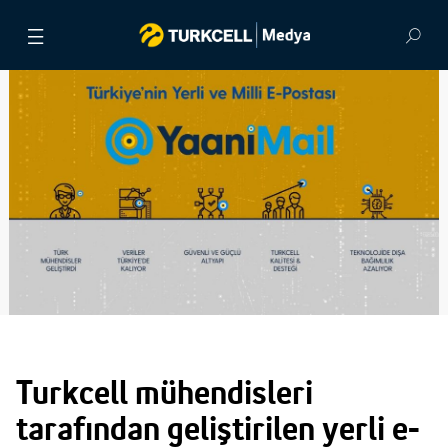
BASIN BÜLTENLERİ
VİDEOLAR
GÖRSEL ARŞİV
İLETİŞİM
Turkcell mühendisleri
tarafından geliştirilen yerli e-