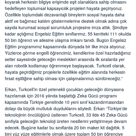
koyarak herkesin bilgiye erişimde eşit olanaklara sahip olmasını
hedefleyen toplumsal kapsayıcılık projeleri hayata geçiriyoruz.
Özellikle toplumdaki dezavantajlı bireylerin sosyal hayata daha
aktif ve bağımsız katılım göstermelerine destek olmak adına çok
sayıda kurumsal sosyal sorumluluk projesine imza attık. Şimdiye
kadar açtığımız Engelsiz Eğitim sınıflarımız, 55 kentteki 111 okulda
50 bin öğrenci ve ailesine ulaşma imkanı tanıdı. Bugün Engelsiz
Eğitim programımız kapsamında dünyada bir ilke imza atıyoruz.
Yüzlerce görme engelli öğrencimiz, kendilerine özel hazırladığımız
setler sayesinde geleceğin meslekleri arasında ilk sıralarda yer
alan robotik kodlamayı öğrenmeye başlayacak. Turkcell olarak,
hayata geçirdiğimiz projelerle özellikle eğitim alanında herkesin
fırsat eşitliğine sahip olması için çalışmalarımızı sürdüreceğiz.”
Erkan, Turkcell’in özel yetenekli çocukları geleceğin dünyasına
hazırlamak için 2016 yılında başlattığı Zeka Gücü programı
kapsamında Türkiye genelinde 10 yeni sınıf kazandırmasından
dolayı da büyük mutluluk duyduklarını söyledi. Erkan “Türkiye’de
teknolojinin öncülüğünü üstlenen Turkcell, 33 ilde 45 Zeka Gücü
sınıfıyla geleceğin teknoloji üreten nesillerini yetiştirmeye devam
edecek. Bugüne kadar bu sınıflarda 20 bin maker kit dağıttık. 5
bini yüz yüze eğitimlerle olmak üzere toplam 50 bin öğrenciye