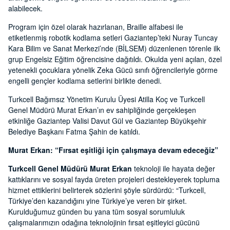
alabilecek.
Program için özel olarak hazırlanan, Braille alfabesi ile
etiketlenmiş robotik kodlama setleri Gaziantep’teki Nuray Tuncay
Kara Bilim ve Sanat Merkezi’nde (BİLSEM) düzenlenen törenle ilk
grup Engelsiz Eğitim öğrencisine dağıtıldı. Okulda yeni açılan, özel
yetenekli çocuklara yönelik Zeka Gücü sınıfı öğrencileriyle görme
engelli gençler kodlama setlerini birlikte denedi.
Turkcell Bağımsız Yönetim Kurulu Üyesi Atilla Koç ve Turkcell
Genel Müdürü Murat Erkan’ın ev sahipliğinde gerçekleşen
etkinliğe Gaziantep Valisi Davut Gül ve Gaziantep Büyükşehir
Belediye Başkanı Fatma Şahin de katıldı.
Murat Erkan: “Fırsat eşitliği için çalışmaya devam edeceğiz”
Turkcell Genel Müdürü Murat Erkan
teknoloji ile hayata değer
kattıklarını ve sosyal fayda üreten projeleri destekleyerek topluma
hizmet ettiklerini belirterek sözlerini şöyle sürdürdü: “Turkcell,
Türkiye’den kazandığını yine Türkiye’ye veren bir şirket.
Kurulduğumuz günden bu yana tüm sosyal sorumluluk
çalışmalarımızın odağına teknolojinin fırsat eşitleyici gücünü