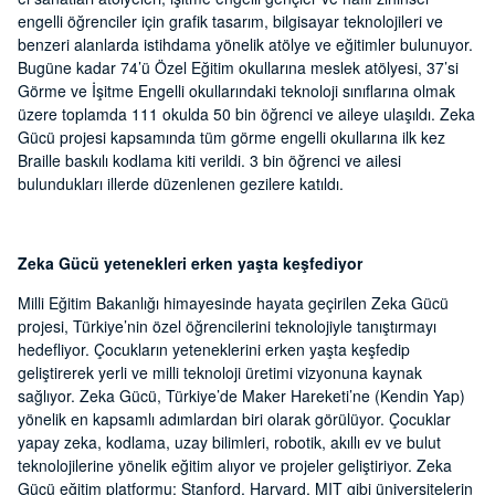
engelli öğrenciler için grafik tasarım, bilgisayar teknolojileri ve
benzeri alanlarda istihdama yönelik atölye ve eğitimler bulunuyor.
Bugüne kadar 74’ü Özel Eğitim okullarına meslek atölyesi, 37’si
Görme ve İşitme Engelli okullarındaki teknoloji sınıflarına olmak
üzere toplamda 111 okulda 50 bin öğrenci ve aileye ulaşıldı. Zeka
Gücü projesi kapsamında tüm görme engelli okullarına ilk kez
Braille baskılı kodlama kiti verildi. 3 bin öğrenci ve ailesi
bulundukları illerde düzenlenen gezilere katıldı.
Zeka Gücü yetenekleri erken yaşta keşfediyor
Milli Eğitim Bakanlığı himayesinde hayata geçirilen Zeka Gücü
projesi, Türkiye’nin özel öğrencilerini teknolojiyle tanıştırmayı
hedefliyor. Çocukların yeteneklerini erken yaşta keşfedip
geliştirerek yerli ve milli teknoloji üretimi vizyonuna kaynak
sağlıyor. Zeka Gücü, Türkiye’de Maker Hareketi’ne (Kendin Yap)
yönelik en kapsamlı adımlardan biri olarak görülüyor. Çocuklar
yapay zeka, kodlama, uzay bilimleri, robotik, akıllı ev ve bulut
teknolojilerine yönelik eğitim alıyor ve projeler geliştiriyor. Zeka
Gücü eğitim platformu; Stanford, Harvard, MIT gibi üniversitelerin