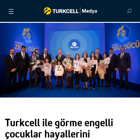
BASIN BÜLTENLERİ
VİDEOLAR
GÖRSEL ARŞİV
İLETİŞİM
Turkcell ile görme engelli
çocuklar hayallerini