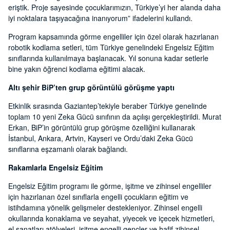
eriştik. Proje sayesinde çocuklarımızın, Türkiye’yi her alanda daha
iyi noktalara taşıyacağına inanıyorum” ifadelerini kullandı.
Program kapsamında görme engelliler için özel olarak hazırlanan
robotik kodlama setleri, tüm Türkiye genelindeki Engelsiz Eğitim
sınıflarında kullanılmaya başlanacak. Yıl sonuna kadar setlerle
bine yakın öğrenci kodlama eğitimi alacak.
Altı şehir BiP’ten grup görüntülü görüşme yaptı
Etkinlik sırasında Gaziantep’tekiyle beraber Türkiye genelinde
toplam 10 yeni Zeka Gücü sınıfının da açılışı gerçekleştirildi. Murat
Erkan, BiP’in görüntülü grup görüşme özelliğini kullanarak
İstanbul, Ankara, Artvin, Kayseri ve Ordu’daki Zeka Gücü
sınıflarına eşzamanlı olarak bağlandı.
Rakamlarla Engelsiz Eğitim
Engelsiz Eğitim programı ile görme, işitme ve zihinsel engelliler
için hazırlanan özel sınıflarla engelli çocukların eğitim ve
istihdamına yönelik gelişmeler destekleniyor. Zihinsel engelli
okullarında konaklama ve seyahat, yiyecek ve içecek hizmetleri,
el sanatları atölyeleri, işitme engelli gençler ve hafif zihinsel