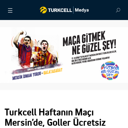
BASIN BÜLTENLERİ
VİDEOLAR
GÖRSEL ARŞİV
İLETİŞİM
Turkcell Haftanın Maçı
Mersin’de, Goller Ücretsiz