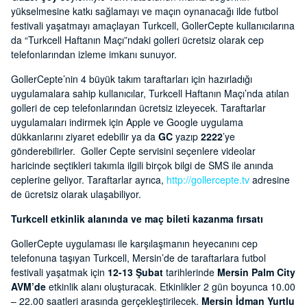
yükselmesine katkı sağlamayı ve maçın oynanacağı ilde futbol
festivali yaşatmayı amaçlayan Turkcell, GollerCepte kullanıcılarına
da “Turkcell Haftanın Maçı”ndaki golleri ücretsiz olarak cep
telefonlarından izleme imkanı sunuyor.
GollerCepte’nin 4 büyük takım taraftarları için hazırladığı
uygulamalara sahip kullanıcılar, Turkcell Haftanın Maçı’nda atılan
golleri de cep telefonlarından ücretsiz izleyecek. Taraftarlar
uygulamaları indirmek için Apple ve Google uygulama
dükkanlarını ziyaret edebilir ya da
GC
yazıp
2222
’ye
gönderebilirler. Goller Cepte servisini seçenlere videolar
haricinde seçtikleri takımla ilgili birçok bilgi de SMS ile anında
ceplerine geliyor. Taraftarlar ayrıca,
http://gollercepte.tv
adresine
de ücretsiz olarak ulaşabiliyor.
Turkcell etkinlik alanında ve maç bileti kazanma fırsatı
GollerCepte uygulaması ile karşılaşmanın heyecanını cep
telefonuna taşıyan Turkcell, Mersin’de de taraftarlara futbol
festivali yaşatmak için
12-13 Şubat
tarihlerinde
Mersin Palm City
AVM’de
etkinlik alanı oluşturacak. Etkinlikler 2 gün boyunca 10.00
– 22.00 saatleri arasında gerçekleştirilecek.
Mersin İdman Yurtlu