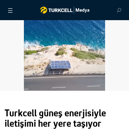
BASIN BÜLTENLERİ
VİDEOLAR
GÖRSEL ARŞİV
İLETİŞİM
Turkcell güneş enerjisiyle
iletişimi her yere taşıyor