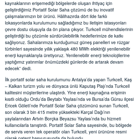
kaynaklarının erişemediği bölgelerde oluşan ihtiyaç için
geliştirdiğimiz Portatif Solar Saha çözümü de bu inovatif
çalışmalarımızın bir ürünü. Hâlihazırda dört ilde farklı
lokasyonlarda kurulumunu sağladığımız bu iletişim istasyonları
çevre dostu oluşuyla da ön plana çıkıyor. Turkcell mühendislerinin
geliştirdiği bu çözümle sürdürülebilirlik hedeflerimize de katkı
sağlıyoruz. Sahalarımıza kurduğumuz güneş panelleri ve rüzgar
türbinleri sayesinde yıllık yaklaşık 480 MWh elektriği yenilenebilir
enerji kaynaklarıyla üretiyoruz. Yenilenebilir enerji teknolojilerine
yaptığımız yatırımlar önümüzdeki günlerde de artarak devam
edecek” dedi.
İlk portatif solar saha kurulumunu Antalya’da yapan Turkcell, Kaş
– Kalkan turizm yolu ve dünyaca ünlü Kaputaş Plajı’nda Turkcell
kalitesini müşterilerine ulaştırdı. Yine enerji kaynağına erişimin
kısıtlı olduğu Ordu’da Beytabı Yaylası’nda ve Bursa’da Gürsu ilçesi
Ericek Göleti’nde Portatif Solar Saha çözümünü sunan Turkcell,
son olarak 3 bin 415 metre yüksekteki Karçal Dağı’nın
yaylalarından Artvin Borçka Beyazsu Yaylası’nda bu hizmeti
kullanıcılarla tanıştırdı. Portatif Solar Saha sayesinde, bu bölgede
de servis veren tek operatör olan Turkcell, yeni ürününe resmi
olarak patent başvurusunda da bulundu.