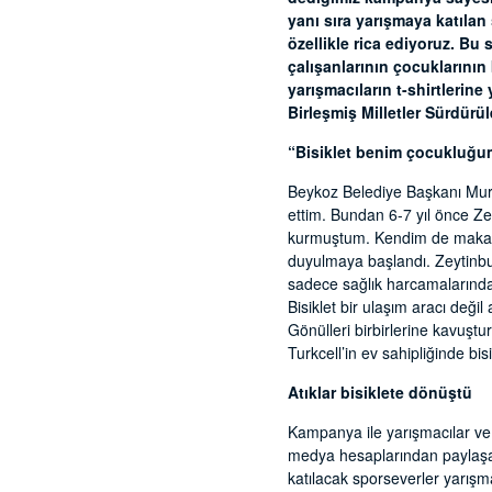
yanı sıra yarışmaya katılan
özellikle rica ediyoruz. Bu
çalışanlarının çocuklarını
yarışmacıların t-shirtlerine
Birleşmiş Milletler Sürdürü
“Bisiklet benim çocukluğu
Beykoz Belediye Başkanı Murat
ettim. Bundan 6-7 yıl önce Zeyt
kurmuştum. Kendim de makam ar
duyulmaya başlandı. Zeytinburn
sadece sağlık harcamalarında 
Bisiklet bir ulaşım aracı deği
Gönülleri birbirlerine kavuştu
Turkcell’in ev sahipliğinde bis
Atıklar bisiklete dönüştü
Kampanya ile yarışmacılar ve y
medya hesaplarından paylaşar
katılacak sporseverler yarışm