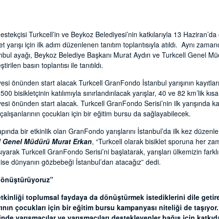
kçisi Turkcell’in ve Beykoz Belediyesi’nin katkılarıyla 13 Haziran’da
et yarışı için ilk adım düzenlenen tanıtım toplantısıyla atıldı. Aynı za
İstanbul ayağı, Beykoz Belediye Başkanı Murat Aydın ve Turkcell Genel M
irilen basın toplantısı ile tanıtıldı.
esi önünden start alacak Turkcell GranFondo İstanbul yarışının kayıtla
 bisikletçinin katılımıyla sınırlandırılacak yarışlar, 40 ve 82 km’lik k
si önünden start alacak. Turkcell GranFondo Serisi’nin ilk yarışında ka
lışanlarının çocukları için bir eğitim bursu da sağlayabilecek.
çapında bir etkinlik olan GranFondo yarışlarını İstanbul’da ilk kez düze
l Genel Müdürü Murat Erkan
, “Turkcell olarak bisiklet sporuna her z
ıyarak Turkcell GranFondo Serisi’ni başlatarak, yarışları ülkemizin farklı
ı ise dünyanın gözbebeği İstanbul’dan atacağız” dedi.
 dönüştürüyoruz”
kinliği toplumsal faydaya da dönüştürmek istediklerini dile getir
ının çocukları için bir eğitim bursu kampanyası niteliği de taşıyor. 
de yarışmacılar ve yarışmacıları destekleyenler bağış için katkı