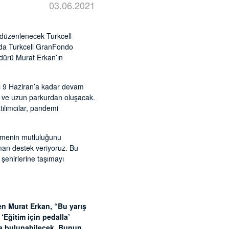
03.06.2021
 düzenlenecek Turkcell
manda Turkcell GranFondo
üdürü Murat Erkan’ın
rı 9 Haziran’a kadar devam
ısa ve uzun parkurdan oluşacak.
tılımcılar, pandemi
nlemenin mutluluğunu
aman destek veriyoruz. Bu
 şehirlerine taşımayı
en Murat Erkan, “Bu yarış
‘Eğitim için pedalla’
da bulunabilecek. Bunun