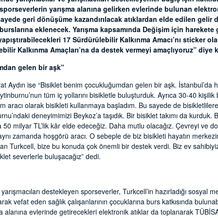
 sporseverlerin yarışma alanına gelirken evlerinde bulunan elektroni
 sayede geri dönüşüme kazandırılacak atıklardan elde edilen gelir 
n burslarına eklenecek. Yarışma kapsamında Değişim için harekete 
 yapıştırabilecekleri 17 Sürdürülebilir Kalkınma Amacı’nı sticker ola
lebilir Kalkınma Amaçları’na da destek vermeyi amaçlıyoruz” diye 
mdan gelen bir aşk”
 Aydın ise “Bisiklet benim çocukluğumdan gelen bir aşk. İstanbul’da hep
inburnu’nun tüm iç yollarını bisikletle buluşturduk. Ayrıca 30-40 kişilik bi
acı olarak bisikleti kullanmaya başladım. Bu sayede de bisikletlilere
u’ndaki deneyimimizi Beykoz’a taşıdık. Bir bisiklet takımı da kurduk. Bis
50 milyar TL’lik kâr elde edeceğiz. Daha mutlu olacağız. Çevreyi ve do
l aynı zamanda hoşgörü aracı. O sebeple de biz bisikleti hayatın merkezi
ran Turkcell, bize bu konuda çok önemli bir destek verdi. Biz ev sahibiy
iklet severlerle buluşacağız” dedi.
arışmacıları destekleyen sporseverler, Turkcell’in hazırladığı sosyal med
ak vefat eden sağlık çalışanlarının çocuklarına burs katkısında buluna
a alanına evlerinde getirecekleri elektronik atıklar da toplanarak TÜBİS