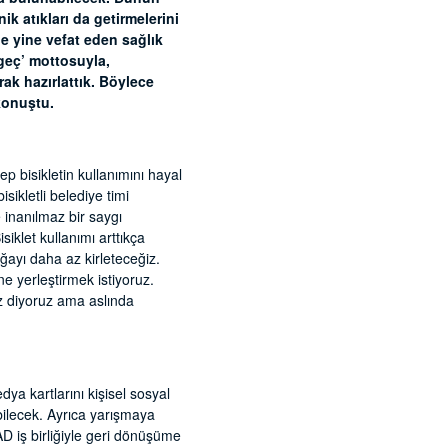
k atıkları da getirmelerini
de yine vefat eden sağlık
geç’ mottosuyla,
rak hazırlattık. Böylece
konuştu.
 bisikletin kullanımını hayal
sikletli belediye timi
 inanılmaz bir saygı
iklet kullanımı arttıkça
ğayı daha az kirleteceğiz.
ne yerleştirmek istiyoruz.
iz diyoruz ama aslında
ya kartlarını kişisel sosyal
bilecek. Ayrıca yarışmaya
AD iş birliğiyle geri dönüşüme