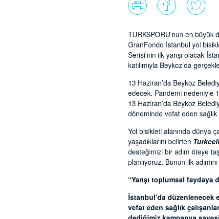
TURKSPORU’nun en büyük deste
GranFondo İstanbul yol bisikl
Serisi’nin ilk yarışı olacak 
katılımıyla Beykoz’da gerçekleşt
13 Haziran’da Beykoz Belediy
edecek. Pandemi nedeniyle 1500
13 Haziran’da Beykoz Belediye
döneminde vefat eden sağlık ça
Yol bisikleti alanında dünya 
yaşadıklarını belirten
Turkcel
desteğimizi bir adım öteye taş
planlıyoruz. Bunun ilk adımın
“Yarışı toplumsal faydaya
İstanbul’da düzenlenecek et
vefat eden sağlık çalışanlar
dediğimiz kampanya sayesin