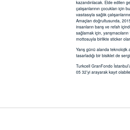
kazandırılacak. Elde edilen g
çalışanlarının çocukları içi
vasıtasıyla sağlık çalışanların
Amaçları doğrultusunda, 2015 
insanların barış ve refah içi
sağlamak için, yarışmacıların 
mottosuyla birlikte sticker ola
Yarış günü alanda teknolojik a
tasarladığı bir bisiklet de ser
Turkcell GranFondo İstanbul’a
05 32’yi arayarak kayıt olabile