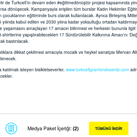
elir de Turkcell’in devam eden #eğitimedönüştür projesi kapsamında yin
n bursa dönüşecek. Kampanyayla erişilen tüm burslar Kadın Hekimler Eği
ın çocuklarının eğitiminde burs olarak kullanılacak. Ayrıca Birleşmiş Mill
yılında kabul edilen ve 2030 yılına kadar yoksulluğu ortadan kaldırma
nde yaşamasını amaçlayan 17 amacın bilinmesi ve herkesin bununla ilgili 
t-shirtlerine yapıştırabilecekleri 17 Sürdürülebilir Kalkınma Amacı’nı ‘De
rak bastırılacak.
tıklara dikkat çekilmesi amacıyla mozaik ve heykel sanatçısı Mervan Altı
gilenecek.
 katılmak isteyen bisikletseverler,
www.turkcellgranfondoserisi.com
adr
cekler.
Medya Paket İçeriği:
(2)
TÜMÜNÜ İNDİR