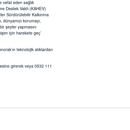
e vefat eden sağlık
time Destek Vakfı (KAHEV)
etler Sürdürülebilir Kalkınma
yı, dünyamızı korumayı,
bir şeyler yapmasını
ğişim için harekete geç’
norak’ın teknolojik atıklardan
esine girerek veya 0532 111