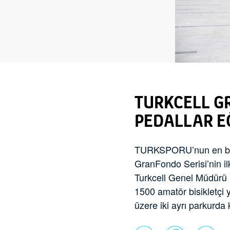
TURKCELL G
PEDALLAR E
TURKSPORU’nun en büyü
GranFondo Serisi’nin i
Turkcell Genel Müdürü M
1500 amatör bisikletçi
üzere iki ayrı parkurda