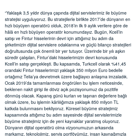
“Yaklaşık 3,5 yıldır dünya çapında dijital servislerimiz ile büyüme
stratejisi uyguluyoruz. Bu stratejilerle birlikte 2017’de dünyanın en
hızlı büyüyen operatörü olduk, 2018’in ilk 9 aylık verilere göre de
hâlâ en hızlı büyüyen operatör konumundayız. Bugün, Kcell’in
satışı ve Fintur hisselerinin devri için attığımız bu adım da
şirketimizin dijital servislere odaklanma ve güçlü bilanço stratejileri
doğrultusunda çok önemli bir yer tutuyor. Üzerinde bir yılı aşkın
süredir çalışılan, Fintur’daki hisselerimizin devri konusunda
Kcell’in satışı gerçekleşti. Bu kapsamda, Turkcell olarak %41,45
orandaki Fintur hisselerimizi yaklaşık 350 milyon Euro bedelle
ortağımız Telia’ya devretmek üzere bağlayıcı anlaşma imzaladık.
Ocak 2019’da tamamlanması öngörülen bu işlem neticesinde,
beklenen nakit girişi ile döviz açık pozisyonumuz da pozitife
dönmüş olacak. Kapanış günü kurları ve taşınan değerlere bağlı
olmak üzere, bu işlemin kârlılığımıza yaklaşık 850 milyon TL
katkıda bulunmasını bekliyoruz. Küresel büyüme stratejimiz
kapsamında attığımız bu adım sayesinde dijital servislerimizle
büyüme stratejimiz için de yeni kaynaklar yaratmış oluyoruz.
Dünyanın dijital operatörü olma vizyonumuzun arkasında
markamız, teknolojimiz, servis portföyümüz, insan kaynağımızla