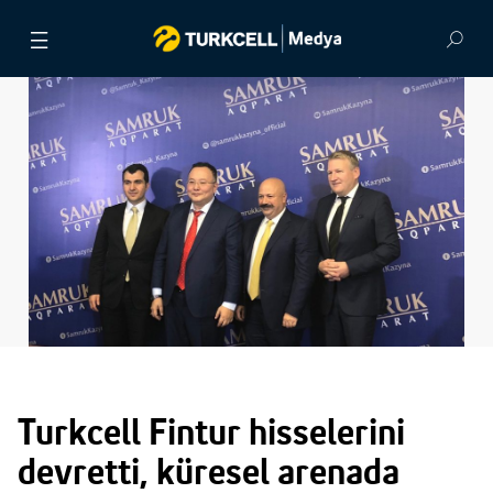
BASIN BÜLTENLERİ
VİDEOLAR
GÖRSEL ARŞİV
İLETİŞİM
Turkcell Fintur hisselerini
devretti, küresel arenada