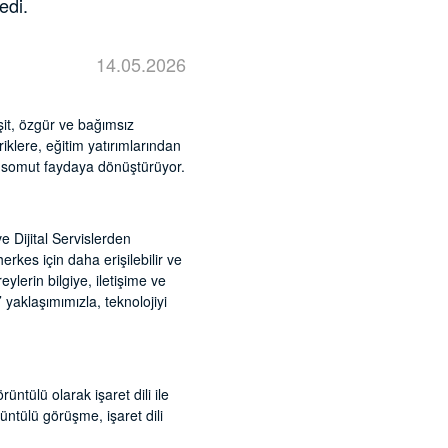
edi.
14.05.2026
eşit, özgür ve bağımsız
riklere, eğitim yatırımlarından
ünü somut faydaya dönüştürüyor.
e Dijital Servislerden
kes için daha erişilebilir ve
ylerin bilgiye, iletişime ve
 yaklaşımımızla, teknolojiyi
ntülü olarak işaret dili ile
ntülü görüşme, işaret dili