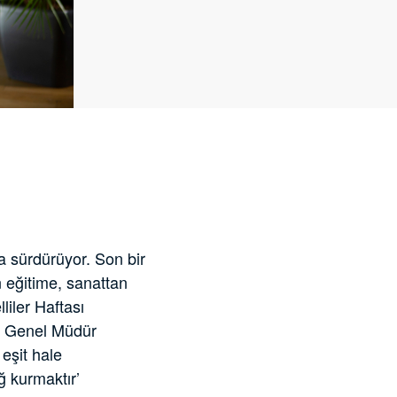
kla sürdürüyor. Son bir
n eğitime, sanattan
liler Haftası
u Genel Müdür
eşit hale
ğ kurmaktır’