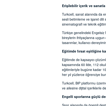
Erişilebilir içerik ve sanatl
Turkcell, sanat alanında da eri
sesli betimleme ve işaret dili
sinematografi ve teknik eğitim
Türkiye genelindeki Engelsiz M
bireylerin ihtiyaçlarına uygu
tasarımlar, kullanıcı deneyimi
Eğitimde fırsat eşitliğine ka
Eğitimde de kapsayıcı çözümler
kapsamında 60 ilde, 112 okulda
eğitimleriyle bugüne kadar 100
her yıl yüzlerce öğrenciye bur
Turkcell, BiP platformu üzeri
ve ailesine dijital içeriklerle d
Engelli sporlarına güçlü de
Spor alanında da önemli deste