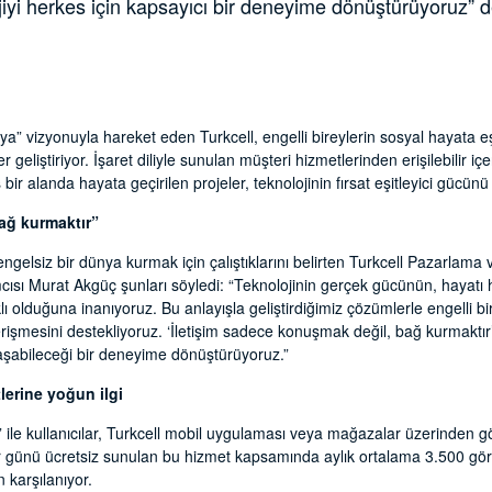
jiyi herkes için kapsayıcı bir deneyime dönüştürüyoruz” d
dünya” vizyonuyla hareket eden Turkcell, engelli bireylerin sosyal hayata 
 geliştiriyor. İşaret diliyle sunulan müşteri hizmetlerinden erişilebilir içe
bir alanda hayata geçirilen projeler, teknolojinin fırsat eşitleyici güc
ağ kurmaktır”
gelsiz bir dünya kurmak için çalıştıklarını belirten Turkcell Pazarlama v
ı Murat Akgüç şunları söyledi: “Teknolojinin gerçek gücünün, hayatı her
ı olduğuna inanıyoruz. Bu anlayışla geliştirdiğimiz çözümlerle engelli bire
erişmesini destekliyoruz. ‘İletişim sadece konuşmak değil, bağ kurmaktır’
aşabileceği bir deneyime dönüştürüyoruz.”
tlerine yoğun ilgi
ile kullanıcılar, Turkcell mobil uygulaması veya mağazalar üzerinden görü
er günü ücretsiz sunulan bu hizmet kapsamında aylık ortalama 3.500 görü
 karşılanıyor.