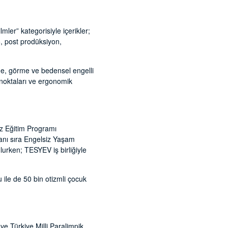
mler” kategorisiyle içerikler;
o, post prodüksiyon,
tme, görme ve bedensel engelli
 noktaları ve ergonomik
siz Eğitim Programı
yanı sıra Engelsiz Yaşam
lurken; TESYEV iş birliğiyle
 ile de 50 bin otizmli çocuk
ve Türkiye Milli Paralimpik