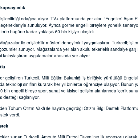
a kapsayıcılık
şilebilirliği odağına alıyor. TV+ platformunda yer alan “Engelleri Aşan Fil
 seçenekleriyle sunuluyor. Ayrıca görme engelli bireylere yönelik senary
lerle bugüne kadar yaklaşık 60 bin kişiye ulaşıldı.
ağazalar ile erişilebilir müşteri deneyimini yaygınlaştıran Turkcell; işi
n çözümler sunuyor. Mağazalarda yer alan akülü tekerlekli sandalye şarj
ni kolaylaştıran uygulamalar arasında yer alıyor.
tkı
 geliştiren Turkcell, Millî Eğitim Bakanlığı iş birliğiyle yürüttüğü Engel
 teknoloji sınıfları kurarak her yıl binlerce öğrenciye ulaşıyor. Bunun 
 bin engelli bireye spor, sanat ve kişisel gelişim alanlarında içerik sunu
s desteği sağlanıyor.
nden Tohum Otizm Vakfı ile hayata geçirdiği Otizm Bilgi Destek Platformu
estek verdi.
stek
kler sunan Turkcell, Ampute Milli Futbol Takımı’nın ilk sponsoru olarak 