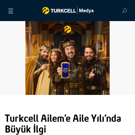
BASIN BÜLTENLERİ
VİDEOLAR
GÖRSEL ARŞİV
İLETİŞİM
Turkcell Ailem’e Aile Yılı’nda
Büyük İlgi