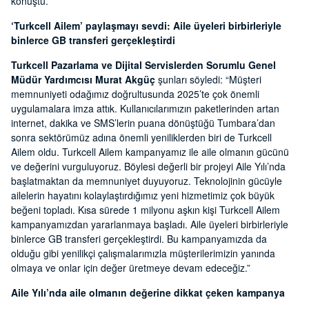
konuştu.
‘Turkcell Ailem’ paylaşmayı sevdi: Aile üyeleri birbirleriyle
binlerce GB transferi gerçekleştirdi
Turkcell Pazarlama ve Dijital Servislerden Sorumlu Genel
Müdür Yardımcısı Murat Akgüç
şunları söyledi: “Müşteri
memnuniyeti odağımız doğrultusunda 2025’te çok önemli
uygulamalara imza attık. Kullanıcılarımızın paketlerinden artan
internet, dakika ve SMS’lerin puana dönüştüğü Tumbara’dan
sonra sektörümüz adına önemli yeniliklerden biri de Turkcell
Ailem oldu. Turkcell Ailem kampanyamız ile aile olmanın gücünü
ve değerini vurguluyoruz. Böylesi değerli bir projeyi Aile Yılı’nda
başlatmaktan da memnuniyet duyuyoruz. Teknolojinin gücüyle
ailelerin hayatını kolaylaştırdığımız yeni hizmetimiz çok büyük
beğeni topladı. Kısa sürede 1 milyonu aşkın kişi Turkcell Ailem
kampanyamızdan yararlanmaya başladı. Aile üyeleri birbirleriyle
binlerce GB transferi gerçekleştirdi. Bu kampanyamızda da
olduğu gibi yenilikçi çalışmalarımızla müşterilerimizin yanında
olmaya ve onlar için değer üretmeye devam edeceğiz.”
Aile Yılı’nda aile olmanın değerine dikkat çeken kampanya