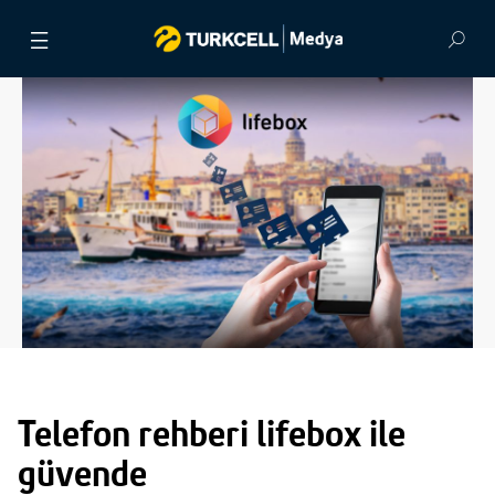
BASIN BÜLTENLERİ
VİDEOLAR
GÖRSEL ARŞİV
İLETİŞİM
Telefon rehberi lifebox ile
güvende