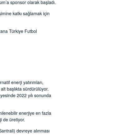
kım’a sponsor olarak başladı.
şimine katkı sağlamak için
yana Türkiye Futbol
atif enerji yatırımları,
lt başlıkta sürdürülüyor.
sayesinde 2022 yılı sonunda
lenebilir enerjiye en fazla
i de üretiyor.
antrali) devreye alınması