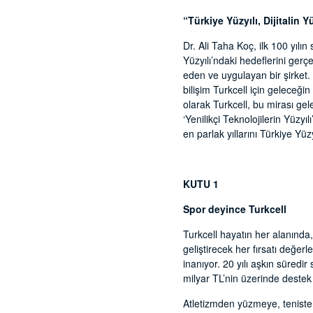
“Türkiye Yüzyılı, Dijitalin Yü
Dr. Ali Taha Koç, ilk 100 yılı
Yüzyılı’ndaki hedeflerini gerç
eden ve uygulayan bir şirket. 
bilişim Turkcell için geleceği
olarak Turkcell, bu mirası gele
‘Yenilikçi Teknolojilerin Yüzy
en parlak yıllarını Türkiye Yüz
KUTU 1
Spor deyince Turkcell
Turkcell hayatın her alanında
geliştirecek her fırsatı değerl
inanıyor. 20 yılı aşkın süredi
milyar TL’nin üzerinde deste
Atletizmden yüzmeye, tenisten