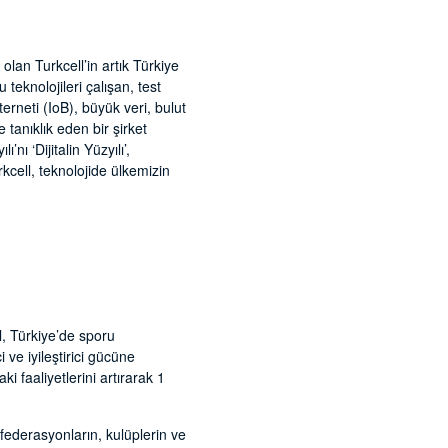
olan Turkcell’in artık Türkiye
teknolojileri çalışan, test
erneti (IoB), büyük veri, bulut
tanıklık eden bir şirket
ı ‘Dijitalin Yüzyılı’,
rkcell, teknolojide ülkemizin
l, Türkiye’de sporu
 ve iyileştirici gücüne
i faaliyetlerini artırarak 1
federasyonların, kulüplerin ve