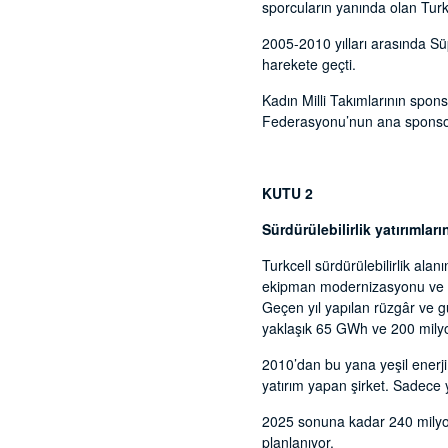
sporcuların yanında olan Turk
2005-2010 yılları arasında Sü
harekete geçti.
Kadın Milli Takımlarının spon
Federasyonu’nun ana sponsor
KUTU 2
Sürdürülebilirlik yatırımla
Turkcell sürdürülebilirlik alan
ekipman modernizasyonu ve pa
Geçen yıl yapılan rüzgâr ve gü
yaklaşık 65 GWh ve 200 milyon
2010’dan bu yana yeşil enerji 
yatırım yapan şirket. Sadece ye
2025 sonuna kadar 240 milyon
planlanıyor.