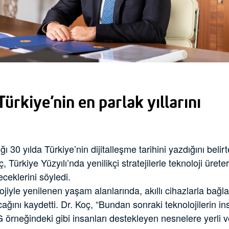
ürkiye’nin en parlak yıllarını
ığı 30 yılda Türkiye’nin dijitalleşme tarihini yazdığını beli
 Türkiye Yüzyılı’nda yenilikçi stratejilerle teknoloji üret
eklerini söyledi.
ojiyle yenilenen yaşam alanlarında, akıllı cihazlarla bağla
cağını kaydetti. Dr. Koç, “Bundan sonraki teknolojilerin i
rneğindeki gibi insanları destekleyen nesnelere yerli ve 