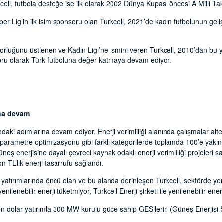
cell, futbola desteğe ise ilk olarak 2002 Dünya Kupası öncesi A Milli Ta
per Lig’in ilk isim sponsoru olan Turkcell, 2021’de kadın futbolunun geli
sorluğunu üstlenen ve Kadın Ligi’ne ismini veren Turkcell, 2010’dan bu 
u olarak Türk futboluna değer katmaya devam ediyor.
rına devam
ındaki adımlarına devam ediyor. Enerji verimliliği alanında çalışmalar altern
rametre optimizasyonu gibi farklı kategorilerde toplamda 100’e yakın a
neş enerjisine dayalı çevreci kaynak odaklı enerji verimliliği projeleri 
 TL’lik enerji tasarrufu sağlandı.
yatırımlarında öncü olan ve bu alanda derinleşen Turkcell, sektörde yeni
nilenebilir enerji tüketmiyor, Turkcell Enerji şirketi ile yenilenebilir enerj
 dolar yatırımla 300 MW kurulu güce sahip GES’lerin (Güneş Enerjisi S