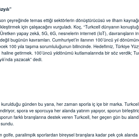
zyılı”
n son çeyreğinde temas ettiği sektörlerin dönüştürücüsü ve ilham kaynağı 
ekleştirmek için çalışacağını vurguladı. Koç, “Turkcell dünyanın konuştuğu 
Üretken yapay zekâ, 5G, 6G, nesnelerin interneti (IoT), davranışların int
n değil bugünün kavramları. Cumhuriyet’in ilanının 100’üncü yıl dönümüne 
cek 100 yıla taşıma sorumluluğunun bilincinde. Hedefimiz, Türkiye Yüzyılı’n
ılı’ haline getirmek. 100’üncü yıldönümü kutlamalarında bir söz verdik; Tu
yılı’nda yazacak” dedi.
, kurulduğu günden bu yana, her zaman sporla iç içe bir marka. Turkcel
endiriyor, spora ve sporcuya her alanda yatırım yapıyor, sporun birleştirici
r sporun farklı branşlarına destek veren Turkcell, her geçen gün bu alandak
k sundu.
 golfe, paralimpik sporlardan bireysel branşlara kadar pek çok alanda 