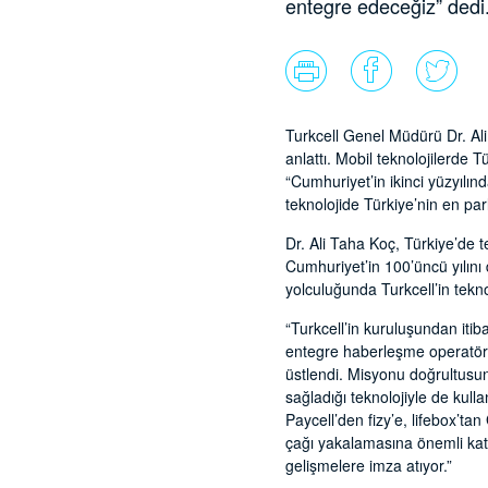
entegre edeceğiz” dedi
Turkcell Genel Müdürü Dr. Al
anlattı. Mobil teknolojilerde 
“Cumhuriyet’in ikinci yüzyılınd
teknolojide Türkiye’nin en parl
Dr. Ali Taha Koç, Türkiye’de
Cumhuriyet’in 100’üncü yılını 
yolculuğunda Turkcell’in tekno
“Turkcell’in kuruluşundan itibar
entegre haberleşme operatörü 
üstlendi. Misyonu doğrultusunda
sağladığı teknolojiyle de kullan
Paycell’den fizy’e, lifebox’ta
çağı yakalamasına önemli katk
gelişmelere imza atıyor.”