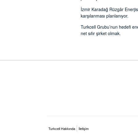
İzmir Karadağ Rüzgâr Enerjisi S
karşılanması planlanıyor.
Turkcell Grubu’nun hedefi ene
net sıfır şirket olmak.
Turkcell Hakkında
İletişim