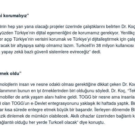
ni korumalıyız”
’sinin hep yan yana olacağı projeler üzerinde çalıştıklarını belirten Dr. K
yüzden Türkiye’nin dijital egemenliğini de korumamız gerekiyor. Yenilikç
ler açıp Türkiye’nin verisini korumak ve Türkiye’yi dijitalleştirmek için ç
racak bir altyapıya sahip olmamız lazım. Turkcell’in 38 milyon kullanıcısı
rı yapay zekâ bazlı güvenli sistemlere evireceğiz” dedi.
rnek oldu”
nolojilerin insan ve nesne odaklı olması gerektiğine dikkat çeken Dr. Koç
lanımının bunun en iyi örneklerinden biri olduğunu söyledi. Dr. Koç, “Tekn
mobiller de artık yaşam alanı haline geldi. TOGG bir nesne ama insanla
si olan TOGG’un e-Devlet entegrasyonunu yaklaşık iki haftada yaptık. Bir
dar kısa sürede entegre etmek büyük bir başarıdır. İlerleyen dönemde B
zik dinlemek de mümkün olabilecek. Akıllı cihazlar üzerinden bağlantı 
ağlantılı olduğu her yerde Turkcell olacak” diye konuştu.