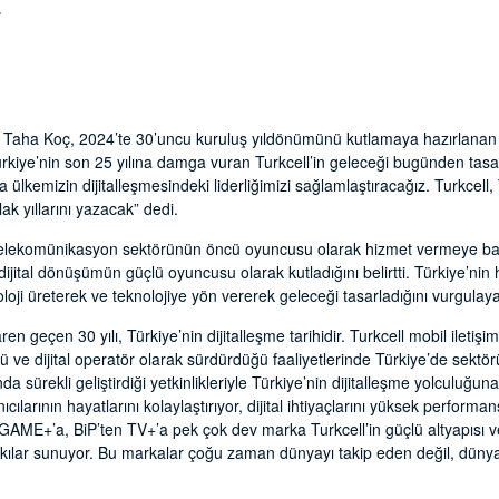
.
i Taha Koç, 2024’te 30’uncu kuruluş yıldönümünü kutlamaya hazırlanan 
Türkiye’nin son 25 yılına damga vuran Turkcell’in geleceği bugünden tasa
a ülkemizin dijitalleşmesindeki liderliğimizi sağlamlaştıracağız. Turkcell,
ak yıllarını yazacak” dedi.
 telekomünikasyon sektörünün öncü oyuncusu olarak hizmet vermeye baş
dijital dönüşümün güçlü oyuncusu olarak kutladığını belirtti. Türkiye’nin
loji üreterek ve teknolojiye yön vererek geleceği tasarladığını vurgulaya
en geçen 30 yılı, Türkiye’nin dijitalleşme tarihidir. Turkcell mobil iletişim
ve dijital operatör olarak sürdürdüğü faaliyetlerinde Türkiye’de sektö
 sürekli geliştirdiği yetkinlikleriyle Türkiye’nin dijitalleşme yolculuğun
ıcılarının hayatlarını kolaylaştırıyor, dijital ihtiyaçlarını yüksek performa
n GAME+’a, BiP’ten TV+’a pek çok dev marka Turkcell’in güçlü altyapısı ve
ılar sunuyor. Bu markalar çoğu zaman dünyayı takip eden değil, dünyanı