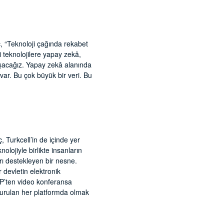
oç, “Teknoloji çağında rekabet
i teknolojilere yapay zekâ,
alışacağız. Yapay zekâ alanında
 var. Bu çok büyük bir veri. Bu
, Turkcell’in de içinde yer
olojiyle birlikte insanların
rı destekleyen bir nesne.
 devletin elektronik
iP’ten video konferansa
kurulan her platformda olmak