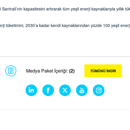
antrali’nin kapasitesini artırarak tüm yeşil enerji kaynaklarıyla yıllık t
rji tüketimini, 2030’a kadar kendi kaynaklarından yüzde 100 yeşil ener
Medya Paket İçeriği:
(2)
TÜMÜNÜ İNDİR