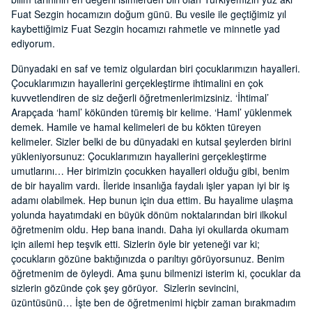
Fuat Sezgin hocamızın doğum günü. Bu vesile ile geçtiğimiz yıl
kaybettiğimiz Fuat Sezgin hocamızı rahmetle ve minnetle yad
ediyorum.
Dünyadaki en saf ve temiz olgulardan biri çocuklarımızın hayalleri.
Çocuklarımızın hayallerini gerçekleştirme ihtimalini en çok
kuvvetlendiren de siz değerli öğretmenlerimizsiniz. ‘İhtimal’
Arapçada ‘haml’ kökünden türemiş bir kelime. ‘Haml’ yüklenmek
demek. Hamile ve hamal kelimeleri de bu kökten türeyen
kelimeler. Sizler belki de bu dünyadaki en kutsal şeylerden birini
yükleniyorsunuz: Çocuklarımızın hayallerini gerçekleştirme
umutlarını… Her birimizin çocukken hayalleri olduğu gibi, benim
de bir hayalim vardı. İleride insanlığa faydalı işler yapan iyi bir iş
adamı olabilmek. Hep bunun için dua ettim. Bu hayalime ulaşma
yolunda hayatımdaki en büyük dönüm noktalarından biri ilkokul
öğretmenim oldu. Hep bana inandı. Daha iyi okullarda okumam
için ailemi hep teşvik etti. Sizlerin öyle bir yeteneği var ki;
çocukların gözüne baktığınızda o parıltıyı görüyorsunuz. Benim
öğretmenim de öyleydi. Ama şunu bilmenizi isterim ki, çocuklar da
sizlerin gözünde çok şey görüyor. Sizlerin sevincini,
üzüntüsünü… İşte ben de öğretmenimi hiçbir zaman bırakmadım