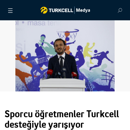
BASIN BÜLTENLERİ
VİDEOLAR
GÖRSEL ARŞİV
İLETİŞİM
Sporcu öğretmenler Turkcell
desteğiyle yarışıyor