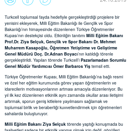
Turkcell toplumsal fayda hedefiyle gerçekleştirdiği projelere bir
yenisini ekleyerek, Milli Eğitim Bakanlığı ile Gençlik ve Spor
Bakanlığı’nın himayesinde düzenlenen Türkiye Öğretmenler
Kupası’nın destekçisi oldu. Etkinliğin tanıtımı
Milli Eğitim Bakanı
Prof.Dr. Ziya Selçuk,
Gençlik ve Spor Bakanı Dr. Mehmet
Muharrem Kasapoğlu, Öğretmen Yetiştirme ve Geliştirme
Genel Müdürü Doç. Dr.Adnan Boyacı
’nın katıldığı törenle
gerçekleştirildi. Yapılan törende Turkcell’i
Pazarlamadan Sorumlu
Genel Müdür Yardımcısı Ömer Barbaros Yiş
temsil etti.
Türkiye Öğretmenler Kupası, Milli Eğitim Bakanlığı’na bağlı resmi
ve özel her eğitim kurumunda görev yapan öğretmenlerin ve
idarecilerin motivasyonlarının artması amacıyla düzenleniyor. Bu
yıl ilk kez düzenlenen etkinlik aynı zamanda okullar arası iletişimi
artırmak, sporun geniş kitlelere yayılmasını sağlamak ve
toplumsal birlik ve beraberliği kuvvetlendirmek için öğretmenleri
sahalarda buluşturuyor.
Milli Eğitim Bakanı Ziya Selçuk
törende yaptığı konuşmada bu
faaliyetleri sadece bir etkinlik yapmış olmak için değil, gönülleri