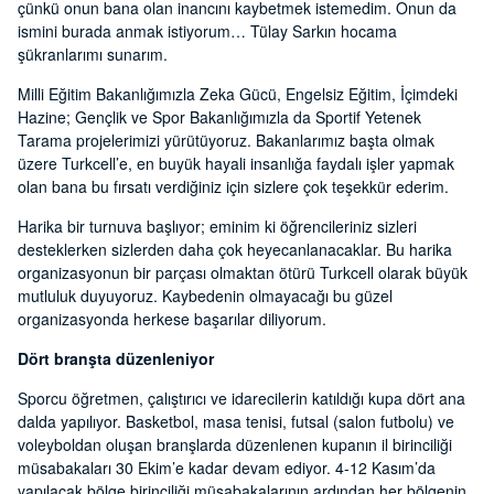
çünkü onun bana olan inancını kaybetmek istemedim. Onun da
ismini burada anmak istiyorum… Tülay Sarkın hocama
şükranlarımı sunarım.
Milli Eğitim Bakanlığımızla Zeka Gücü, Engelsiz Eğitim, İçimdeki
Hazine; Gençlik ve Spor Bakanlığımızla da Sportif Yetenek
Tarama projelerimizi yürütüyoruz. Bakanlarımız başta olmak
üzere Turkcell’e, en buyük hayali insanlığa faydalı işler yapmak
olan bana bu fırsatı verdiğiniz için sizlere çok teşekkür ederim.
Harika bir turnuva başlıyor; eminim ki öğrencileriniz sizleri
desteklerken sizlerden daha çok heyecanlanacaklar. Bu harika
organizasyonun bir parçası olmaktan ötürü Turkcell olarak büyük
mutluluk duyuyoruz. Kaybedenin olmayacağı bu güzel
organizasyonda herkese başarılar diliyorum.
Dört branşta düzenleniyor
Sporcu öğretmen, çalıştırıcı ve idarecilerin katıldığı kupa dört ana
dalda yapılıyor. Basketbol, masa tenisi, futsal (salon futbolu) ve
voleyboldan oluşan branşlarda düzenlenen kupanın il birinciliği
müsabakaları 30 Ekim’e kadar devam ediyor. 4-12 Kasım’da
yapılacak bölge birinciliği müsabakalarının ardından her bölgenin