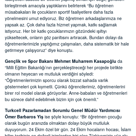
birleştirmek amacıyla yaptıklarını belirterek “Bu öğretmen
müsabakaları ile çocukların sportif faaliyetlere daha fazla
yönelmesini umut ediyoruz. Biz öğretmen arkadaşlarımıza ne
yapsak az. Çok daha fazla hizmet yapmak, katkı sağlamak
istiyoruz. Her bir katkı çocuklarımızın gözündeki ışıltıyı
yükseltecek, onların göz parıltısını artıracak. Bundan dolayı da
öğretmenlerimizle yaptığımız çalışmaları, daha sistematik bir hale
getirmeye çalışıyoruz” diye konuştu.
Gençlik ve Spor Bakanı Mehmet Muharrem Kasapoğlu
da
“Milli Eğitim Bakanlığı’nın gerçekleştireceği her projede birlikte
olmanın heyecan ve mutluluk verdiğini söyledi:
“Öğretmenlerimizin sporcu olarak bizzat sahada varlık
göstermeleri çok kıymetli. Çünkü öğrencilerimiz, öğretmenlerini
birer rol model olarak görüyorlar. Anne-babaları ve öğretmenleri
bu sürece dahil edebilmek bizim için çok önemli.”
Turkcell Pazarlamadan Sorumlu Genel Müdür Yardımcısı
Ömer Barbaros Yiş
ise şöyle konuştu: “Bir öğretmen çocuğu
olarak bugün aranızda olmaktan dolayı büyük mutluluk
duyuyorum. 24 Ekim özel bir gün. 24 Ekim hocaların hocası, İslam
bilim tarihinin en değerli isimlerden biri olan Türkiyemizin yüz akı