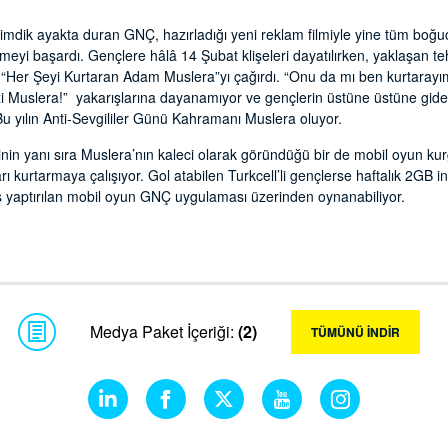
 dimdik ayakta duran GNÇ, hazırladığı yeni reklam filmiyle yine tüm boğ
tmeyi başardı. Gençlere hâlâ 14 Şubat klişeleri dayatılırken, yaklaşan t
 ve “Her Şeyi Kurtaran Adam Muslera”yı çağırdı. “Onu da mı ben kurtarayı
zi Muslera!” yakarışlarına dayanamıyor ve gençlerin üstüne üstüne giden 
. Bu yılın Anti-Sevgililer Günü Kahramanı Muslera oluyor.
nin yanı sıra Muslera’nın kaleci olarak göründüğü bir de mobil oyun ku
rı kurtarmaya çalışıyor. Gol atabilen Turkcell’li gençlerse haftalık 2GB i
ış yaptırılan mobil oyun GNÇ uygulaması üzerinden oynanabiliyor.
Medya Paket İçeriği:
(2)
TÜMÜNÜ İNDİR