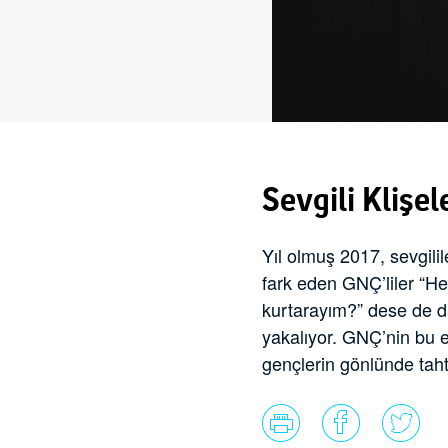
Sevgili Klişe
Yıl olmuş 2017, sevgili
fark eden GNÇ’liler “H
kurtarayım?” dese de da
yakalıyor. GNÇ’nin bu e
gençlerin gönlünde taht