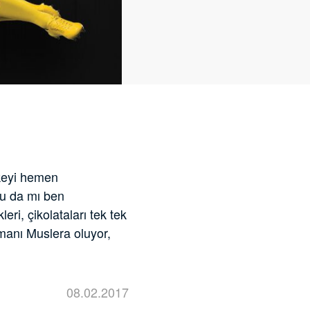
ikeyi hemen
nu da mı ben
ri, çikolataları tek tek
amanı Muslera oluyor,
08.02.2017