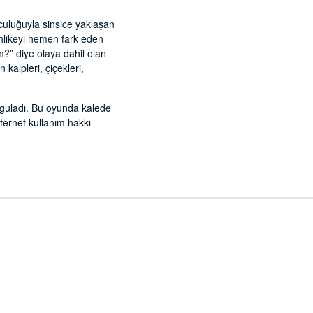
uculuğuyla sinsice yaklaşan
ehlikeyi hemen fark eden
m?” diye olaya dahil olan
kalpleri, çiçekleri,
rguladı. Bu oyunda kalede
nternet kullanım hakkı