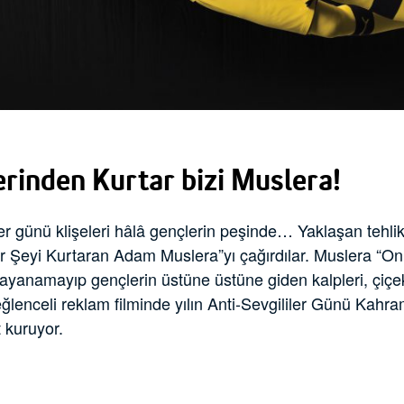
lerinden Kurtar bizi Muslera!
ler günü klişeleri hâlâ gençlerin peşinde… Yaklaşan tehl
er Şeyi Kurtaran Adam Muslera”yı çağırdılar. Muslera “O
yanamayıp gençlerin üstüne üstüne giden kalpleri, çiçekle
ğlenceli reklam filminde yılın Anti-Sevgililer Günü Kahr
 kuruyor.