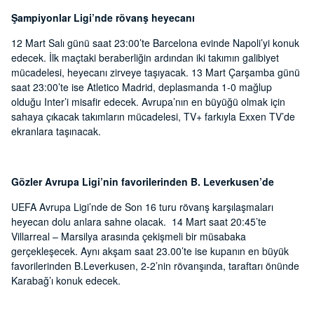
Şampiyonlar Ligi’nde rövanş heyecanı
12 Mart Salı günü saat 23:00’te Barcelona evinde Napoli’yi konuk
edecek. İlk maçtaki beraberliğin ardından iki takımın galibiyet
mücadelesi, heyecanı zirveye taşıyacak. 13 Mart Çarşamba günü
saat 23:00’te ise Atletico Madrid, deplasmanda 1-0 mağlup
olduğu Inter’i misafir edecek. Avrupa’nın en büyüğü olmak için
sahaya çıkacak takımların mücadelesi, TV+ farkıyla Exxen TV’de
ekranlara taşınacak.
Gözler Avrupa Ligi’nin favorilerinden B. Leverkusen’de
UEFA Avrupa Ligi’nde de Son 16 turu rövanş karşılaşmaları
heyecan dolu anlara sahne olacak. 14 Mart saat 20:45’te
Villarreal – Marsilya arasında çekişmeli bir müsabaka
gerçekleşecek. Aynı akşam saat 23.00’te ise kupanın en büyük
favorilerinden B.Leverkusen, 2-2’nin rövanşında, taraftarı önünde
Karabağ’ı konuk edecek.