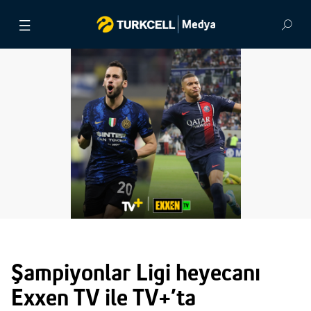
BASIN BÜLTENLERİ
VİDEOLAR
GÖRSEL ARŞİV
İLETİŞİM
Şampiyonlar Ligi heyecanı
Exxen TV ile TV+’ta