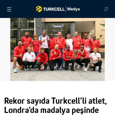
BASIN BÜLTENLERİ
VİDEOLAR
GÖRSEL ARŞİV
İLETİŞİM
Rekor sayıda Turkcell’li atlet,
Londra’da madalya peşinde