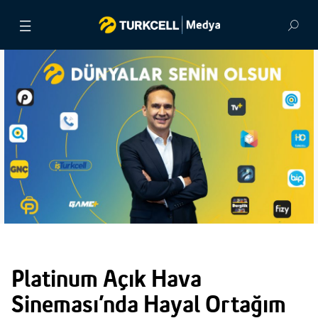
BASIN BÜLTENLERİ
VİDEOLAR
GÖRSEL ARŞİV
İLETİŞİM
Platinum Açık Hava
Sineması’nda Hayal Ortağım