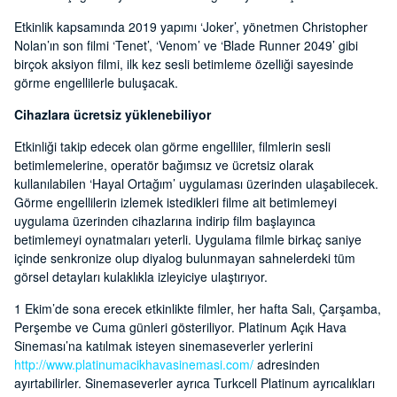
Etkinlik kapsamında 2019 yapımı ‘Joker’, yönetmen Christopher
Nolan’ın son filmi ‘Tenet’, ‘Venom’ ve ‘Blade Runner 2049’ gibi
birçok aksiyon filmi, ilk kez sesli betimleme özelliği sayesinde
görme engellilerle buluşacak.
Cihazlara ücretsiz yüklenebiliyor
Etkinliği takip edecek olan görme engelliler, filmlerin sesli
betimlemelerine, operatör bağımsız ve ücretsiz olarak
kullanılabilen ‘Hayal Ortağım’ uygulaması üzerinden ulaşabilecek.
Görme engellilerin izlemek istedikleri filme ait betimlemeyi
uygulama üzerinden cihazlarına indirip film başlayınca
betimlemeyi oynatmaları yeterli. Uygulama filmle birkaç saniye
içinde senkronize olup diyalog bulunmayan sahnelerdeki tüm
görsel detayları kulaklıkla izleyiciye ulaştırıyor.
1 Ekim’de sona erecek etkinlikte filmler, her hafta Salı, Çarşamba,
Perşembe ve Cuma günleri gösteriliyor. Platinum Açık Hava
Sineması’na katılmak isteyen sinemaseverler yerlerini
http://www.platinumacikhavasinemasi.com/
adresinden
ayırtabilirler. Sinemaseverler ayrıca Turkcell Platinum ayrıcalıkları