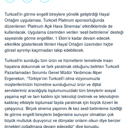
Turkcell’in görme engelli bireylere yönelik geliştirdiği Hayal
Ortağım uygulaması, Turkcell Platinum sponsorluğunda
düzenlenen ‘Platinum Açık Hava Sineması’ etkinliklerinde de
kullanılacak. Uygulama üzerinden verilen ‘sesli betimleme’ desteği
sayesinde görme engelliler, 1 Ekim’e kadar devam edecek
etkinlikte gösterilecek filmleri Hayal Ortağım üzerinden hiçbir
görsel ayrıntıyı kaçırmadan takip edebilecek.
Turkcell’in sunduğu tüm ürün ve hizmetlerin temelinde insan
hayatına dokunmak ve fark yaratmak olduğunu belirten Turkcell
Pazarlamadan Sorumlu Genel Müdür Yardımcısı Alper
Ergenekon, “Türkiye’nin Turkcell’i olma vizyonumuzla
müşterilerimizin hizmetine sunduğumuz ürün ve dijital
servislerimiz aracılığıyla toplumumuzdaki tüm bireylerin sosyal
yaşama eşit ve tam katılımı için teknoloji üretmek ve teknolojinin
kaldıraç etkisiyle toplumsal fayda yaratmak için büyük özveri ile
çalışıyoruz. Birçok sinema yapımını ilk kez sesli betimleme özelliği
ile görme engelli bireylerin beğenisine sunuyor olmaktan çok
büyük mutluluk duyuyoruz ve dünyalar onların olsun diye benzer
örnekleri çoğaltmaya devam edeceğiz” diye konuştu.