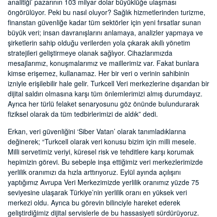
analitiği’ pazarının 103 milyar dolar büyüklüğe ulaşması
öngörülüyor. Peki bu nasıl oluyor? Sağlık hizmetlerinden turizme,
finanstan güvenliğe kadar tüm sektörler için yeni fırsatlar sunan
büyük veri; insan davranışlarını anlamaya, analizler yapmaya ve
şirketlerin sahip olduğu verilerden yola çıkarak akıllı yönetim
stratejileri geliştirmeye olanak sağlıyor. Cihazlarımızda
mesajlarımız, konuşmalarımız ve maillerimiz var. Fakat bunlara
kimse erişemez, kullanamaz. Her bir veri o verinin sahibinin
izniyle erişilebilir hale gelir. Turkcell Veri merkezlerine dışarıdan bir
dijital saldırı olmasına karşı tüm önlemlerimizi almış durumdayız.
Ayrıca her türlü felaket senaryosunu göz önünde bulundurarak
fiziksel olarak da tüm tedbirlerimizi de aldık” dedi.
Erkan, veri güvenliğini ‘Siber Vatan’ olarak tanımladıklarına
değinerek; “Turkcell olarak veri konusu bizim için milli mesele.
Milli servetimiz veriyi, küresel risk ve tehditlere karşı korumak
hepimizin görevi. Bu sebeple inşa ettiğimiz veri merkezlerimizde
yerlilik oranımızı da hızla arttırıyoruz. Eylül ayında açılışını
yaptığımız Avrupa Veri Merkezimizde yerlilik oranımız yüzde 75
seviyesine ulaşarak Türkiye’nin yerlilik oranı en yüksek veri
merkezi oldu. Ayrıca bu görevin bilinciyle hareket ederek
geliştirdiğimiz dijital servislerle de bu hassasiyeti sürdürüyoruz.