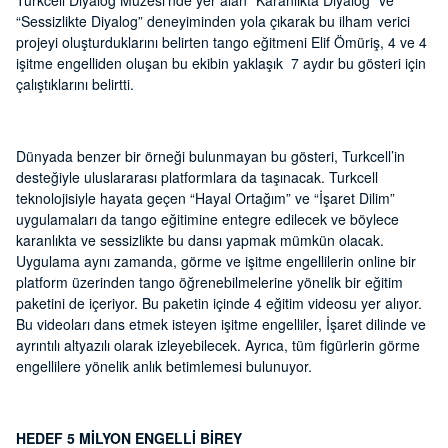
Turkcell Diyalog Müzesi’nde yer alan “Karanlıkta Diyalog” ve
“Sessizlikte Diyalog” deneyiminden yola çıkarak bu ilham verici
projeyi oluşturduklarını belirten tango eğitmeni Elif Ömüriş, 4 ve 4
işitme engelliden oluşan bu ekibin yaklaşık 7 aydır bu gösteri için
çalıştıklarını belirtti.
Dünyada benzer bir örneği bulunmayan bu gösteri, Turkcell’in
desteğiyle uluslararası platformlara da taşınacak. Turkcell
teknolojisiyle hayata geçen “Hayal Ortağım” ve “İşaret Dilim”
uygulamaları da tango eğitimine entegre edilecek ve böylece
karanlıkta ve sessizlikte bu dansı yapmak mümkün olacak.
Uygulama aynı zamanda, görme ve işitme engellilerin online bir
platform üzerinden tango öğrenebilmelerine yönelik bir eğitim
paketini de içeriyor. Bu paketin içinde 4 eğitim videosu yer alıyor.
Bu videoları dans etmek isteyen işitme engelliler, İşaret dilinde ve
ayrıntılı altyazılı olarak izleyebilecek. Ayrıca, tüm figürlerin görme
engellilere yönelik anlık betimlemesi bulunuyor.
HEDEF 5 MİLYON ENGELLİ BİREY