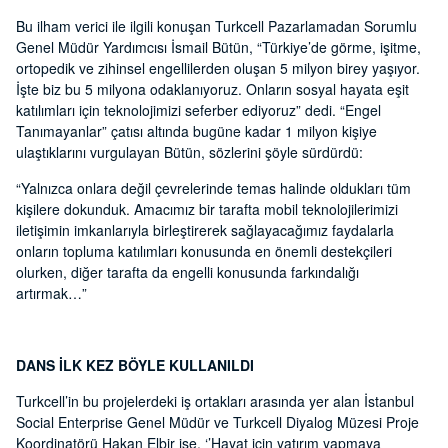
Bu ilham verici ile ilgili konuşan Turkcell Pazarlamadan Sorumlu
Genel Müdür Yardımcısı İsmail Bütün, “Türkiye’de görme, işitme,
ortopedik ve zihinsel engellilerden oluşan 5 milyon birey yaşıyor.
İşte biz bu 5 milyona odaklanıyoruz. Onların sosyal hayata eşit
katılımları için teknolojimizi seferber ediyoruz” dedi. “Engel
Tanımayanlar” çatısı altında bugüne kadar 1 milyon kişiye
ulaştıklarını vurgulayan Bütün, sözlerini şöyle sürdürdü:
“Yalnızca onlara değil çevrelerinde temas halinde oldukları tüm
kişilere dokunduk. Amacımız bir tarafta mobil teknolojilerimizi
iletişimin imkanlarıyla birleştirerek sağlayacağımız faydalarla
onların topluma katılımları konusunda en önemli destekçileri
olurken, diğer tarafta da engelli konusunda farkındalığı
artırmak…”
DANS İLK KEZ BÖYLE KULLANILDI
Turkcell’in bu projelerdeki iş ortakları arasında yer alan İstanbul
Social Enterprise Genel Müdür ve Turkcell Diyalog Müzesi Proje
Koordinatörü Hakan Elbir ise, ‘’Hayat için yatırım yapmaya