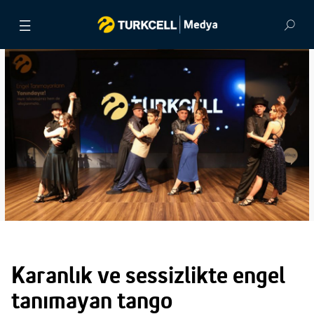
BASIN BÜLTENLERİ
VİDEOLAR
GÖRSEL ARŞİV
İLETİŞİM
Karanlık ve sessizlikte engel
tanımayan tango