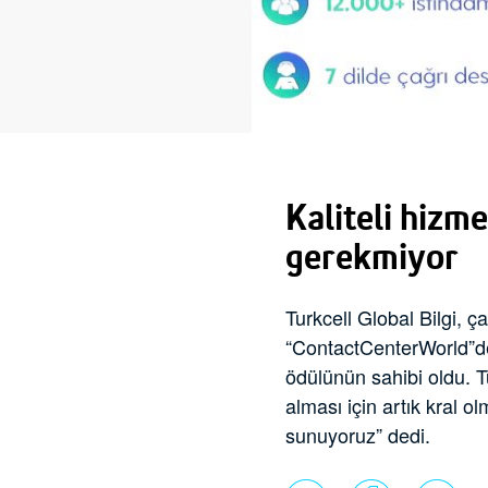
Kaliteli hizm
gerekmiyor
Turkcell Global Bilgi,
“ContactCenterWorld”de
ödülünün sahibi oldu. T
alması için artık kral o
sunuyoruz” dedi.