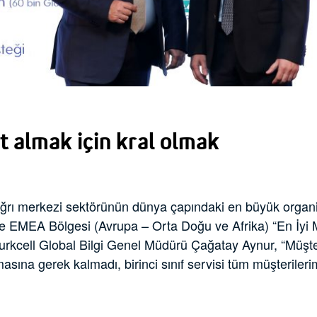
et almak için kral olmak
 çağrı merkezi sektörünün dünya çapındaki en büyük orga
 EMEA Bölgesi (Avrupa – Orta Doğu ve Afrika) “En İyi 
urkcell Global Bilgi Genel Müdürü Çağatay Aynur, “Müşter
lmasına gerek kalmadı, birinci sınıf servisi tüm müşteriler