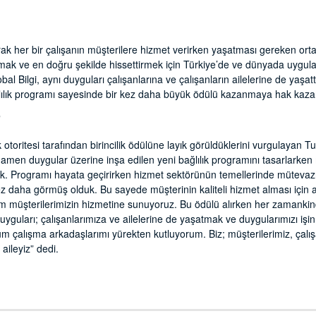
olarak her bir çalışanın müşterilere hizmet verirken yaşatması gereken orta
tmak ve en doğru şekilde hissettirmek için Türkiye’de ve dünyada uygul
al Bilgi, aynı duyguları çalışanlarına ve çalışanların ailelerine de yaşattı
lılık programı sayesinde bir kez daha büyük ödülü kazanmaya hak kaza
”
oritesi tarafından birincilik ödülüne layık görüldüklerini vurgulayan Tu
en duygular üzerine inşa edilen yeni bağlılık programını tasarlarken
k. Programı hayata geçirirken hizmet sektörünün temellerinde mütevazılık
z daha görmüş olduk. Bu sayede müşterinin kaliteli hizmet alması için a
 tüm müşterilerimizin hizmetine sunuyoruz. Bu ödülü alırken her zamankin
uyguları; çalışanlarımıza ve ailelerine de yaşatmak ve duygularımızı işin
 çalışma arkadaşlarımı yürekten kutluyorum. Biz; müşterilerimiz, çalışanl
 aileyiz” dedi.