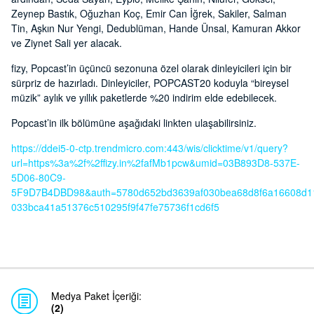
Zeynep Bastık, Oğuzhan Koç, Emir Can İğrek, Sakiler, Salman
Tin, Aşkın Nur Yengi, Dedublüman, Hande Ünsal, Kamuran Akkor
ve Ziynet Sali yer alacak.
fizy, Popcast’in üçüncü sezonuna özel olarak dinleyicileri için bir
sürpriz de hazırladı. Dinleyiciler, POPCAST20 koduyla “bireysel
müzik” aylık ve yıllık paketlerde %20 indirim elde edebilecek.
Popcast’in ilk bölümüne aşağıdaki linkten ulaşabilirsiniz.
https://ddei5-0-ctp.trendmicro.com:443/wis/clicktime/v1/query?
url=https%3a%2f%2ffizy.in%2fafMb1pcw&umid=03B893D8-537E-
5D06-80C9-
5F9D7B4DBD98&auth=5780d652bd3639af030bea68d8f6a16608d1
033bca41a51376c510295f9f47fe75736f1cd6f5
Medya Paket İçeriği:
(2)