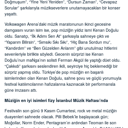
Doğmuşum”, “Yine Yeni Yeniden”, “Dursun Zaman”, “Cevapsız
Sorular” şarkılarıyla müzikseverlere unutamayacakları bir konser
yaşattı.
Volkswagen Arena’daki müzik maratonunun ikinci gecesine
damgasını vuran isim ise, pop müziğin yıldız ismi Kenan Doğulu
oldu. Sanatçı, “İlk Adımı Sen At” şarkısıyla sahneye çıktı ve
“Yaparım Bilirsin”, “Sımsıkı Sıkı Sıkı”, “Hiç Bana Sordun mu”,
“Kandırdım” ve “Ben Güzelden Anlarım” gibi unutulmaz hitlerini
sevenleriyle birlikte söyledi. Gecenin sürprizi ise Kenan
Doğulu’nun maNga’nın solisti Ferman Akgül ile yaptığı düet oldu.
“Çakkıdı” şarkısını seslendiren ikili, seyirciye hiç beklemediği bir
sürpriz yapmış oldu. Türkiye’de pop müziğin en başarılı
isimlerinden olan Kenan Doğulu, sahne şovu ve güçlü yorumuyla
festival katılımcılarının hafızalarına kazınacak bir performansla
güne imzasını attı.
Müziğin en iyi isimleri fizy İstanbul Müzik Haftası’nda
Festivalin son günü 9 Kasım Cumartesi, rock ve metal müziğin
duayenleri sahnede olacak. Pilli Bebek’le başlayacak gün;
Moğollar, Norm Ender, Pentagram’ın ardından Teoman ile son