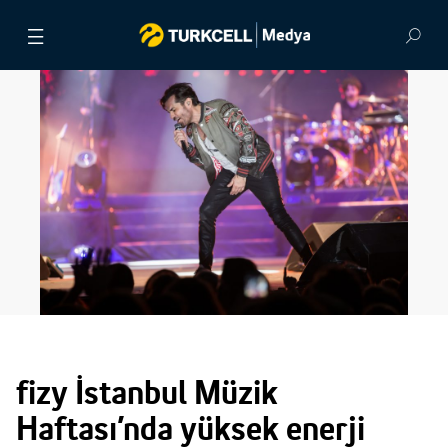
BASIN BÜLTENLERİ
VİDEOLAR
GÖRSEL ARŞİV
İLETİŞİM
fizy İstanbul Müzik
Haftası’nda yüksek enerji