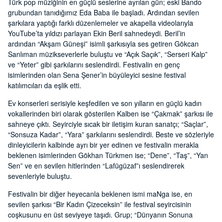
Türk pop müziğinin en güçlü seslerine ayrılan gün; eski Bando
grubundan tanıdığımız Eda Baba ile başladı. Ardından sevilen
şarkılara yaptığı farklı düzenlemeler ve akapella videolarıyla
YouTube’ta yıldızı parlayan Ekin Beril sahnedeydi. Beril’in
ardından “Akşam Güneşi” isimli şarkısıyla ses getiren Gökcan
Sanlıman müzikseverlerle buluştu ve “Açık Saçık”, “Serseri Kalp”
ve “Yeter” gibi şarkılarını seslendirdi. Festivalin en genç
isimlerinden olan Sena Şener’in büyüleyici sesine festival
katılımcıları da eşlik etti.
Ev konserleri serisiyle keşfedilen ve son yılların en güçlü kadın
vokallerinden biri olarak gösterilen Kalben ise “Çakmak” şarkısı ile
sahneye çıktı. Seyirciyle sıcak bir iletişim kuran sanatçı; “Saçlar”,
“Sonsuza Kadar”, “Yara” şarkılarını seslendirdi. Beste ve sözleriyle
dinleyicilerin kalbinde ayrı bir yer edinen ve festivalin merakla
beklenen isimlerinden Gökhan Türkmen ise; “Dene”, “Taş”, “Yan
Sen” ve en sevilen hitlerinden “Lafügüzaf”ı seslendirerek
sevenleriyle buluştu.
Festivalin bir diğer heyecanla beklenen ismi maNga ise, en
sevilen şarkısı “Bir Kadın Çizeceksin” ile festival seyircisinin
coşkusunu en üst seviyeye taşıdı. Grup; “Dünyanın Sonuna