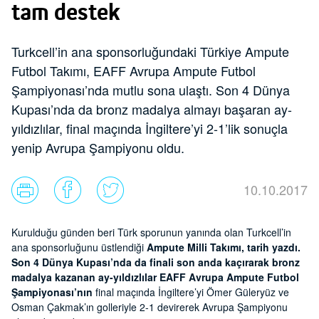
tam destek
Turkcell’in ana sponsorluğundaki Türkiye Ampute
Futbol Takımı, EAFF Avrupa Ampute Futbol
Şampiyonası’nda mutlu sona ulaştı. Son 4 Dünya
Kupası’nda da bronz madalya almayı başaran ay-
yıldızlılar, final maçında İngiltere’yi 2-1’lik sonuçla
yenip Avrupa Şampiyonu oldu.
10.10.2017
Kurulduğu günden beri Türk sporunun yanında olan Turkcell’in
ana sponsorluğunu üstlendiği
Ampute Milli Takımı, tarih yazdı.
Son 4 Dünya Kupası’nda da finali son anda kaçırarak bronz
madalya kazanan ay-yıldızlılar EAFF Avrupa Ampute Futbol
Şampiyonası’nın
final maçında İngiltere’yi Ömer Güleryüz ve
Osman Çakmak’ın golleriyle 2-1 devirerek Avrupa Şampiyonu