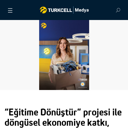
BASIN BÜLTENLERİ
VİDEOLAR
GÖRSEL ARŞİV
İLETİŞİM
“Eğitime Dönüştür” projesi ile
döngüsel ekonomiye katkı,