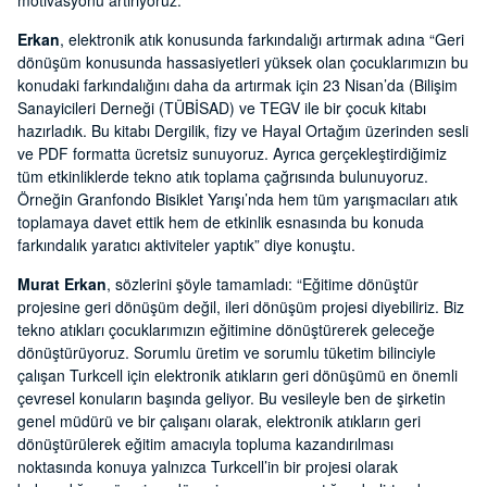
motivasyonu artırıyoruz.”
Erkan
, elektronik atık konusunda farkındalığı artırmak adına “Geri
dönüşüm konusunda hassasiyetleri yüksek olan çocuklarımızın bu
konudaki farkındalığını daha da artırmak için 23 Nisan’da (Bilişim
Sanayicileri Derneği (TÜBİSAD) ve TEGV ile bir çocuk kitabı
hazırladık. Bu kitabı Dergilik, fizy ve Hayal Ortağım üzerinden sesli
ve PDF formatta ücretsiz sunuyoruz. Ayrıca gerçekleştirdiğimiz
tüm etkinliklerde tekno atık toplama çağrısında bulunuyoruz.
Örneğin Granfondo Bisiklet Yarışı’nda hem tüm yarışmacıları atık
toplamaya davet ettik hem de etkinlik esnasında bu konuda
farkındalık yaratıcı aktiviteler yaptık” diye konuştu.
Murat Erkan
, sözlerini şöyle tamamladı: “Eğitime dönüştür
projesine geri dönüşüm değil, ileri dönüşüm projesi diyebiliriz. Biz
tekno atıkları çocuklarımızın eğitimine dönüştürerek geleceğe
dönüştürüyoruz. Sorumlu üretim ve sorumlu tüketim bilinciyle
çalışan Turkcell için elektronik atıkların geri dönüşümü en önemli
çevresel konuların başında geliyor. Bu vesileyle ben de şirketin
genel müdürü ve bir çalışanı olarak, elektronik atıkların geri
dönüştürülerek eğitim amacıyla topluma kazandırılması
noktasında konuya yalnızca Turkcell’in bir projesi olarak