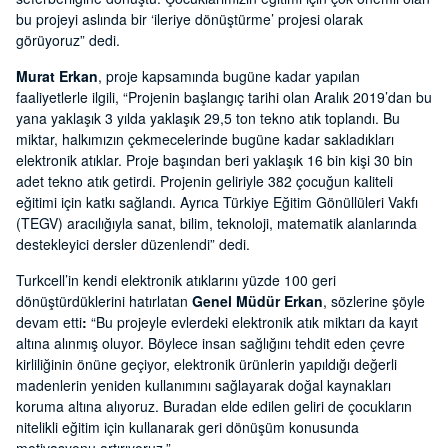
bu projeyi aslında bir ‘ileriye dönüştürme’ projesi olarak
görüyoruz” dedi.
Murat Erkan
, proje kapsamında bugüne kadar yapılan
faaliyetlerle ilgili, “Projenin başlangıç tarihi olan Aralık 2019’dan bu
yana yaklaşık 3 yılda yaklaşık 29,5 ton tekno atık toplandı. Bu
miktar, halkımızın çekmecelerinde bugüne kadar sakladıkları
elektronik atıklar. Proje başından beri yaklaşık 16 bin kişi 30 bin
adet tekno atık getirdi. Projenin geliriyle 382 çocuğun kaliteli
eğitimi için katkı sağlandı. Ayrıca Türkiye Eğitim Gönüllüleri Vakfı
(TEGV) aracılığıyla sanat, bilim, teknoloji, matematik alanlarında
destekleyici dersler düzenlendi” dedi.
Turkcell’in kendi elektronik atıklarını yüzde 100 geri
dönüştürdüklerini hatırlatan
Genel Müdür Erkan
, sözlerine şöyle
devam etti
:
“Bu projeyle evlerdeki elektronik atık miktarı da kayıt
altına alınmış oluyor. Böylece insan sağlığını tehdit eden çevre
kirliliğinin önüne geçiyor, elektronik ürünlerin yapıldığı değerli
madenlerin yeniden kullanımını sağlayarak doğal kaynakları
koruma altına alıyoruz. Buradan elde edilen geliri de çocukların
nitelikli eğitim için kullanarak geri dönüşüm konusunda