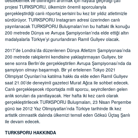
desteklemek ve bilinirliğini artırmak için hayata geçirdiği çatı
projesi TURKSPORU, ülkemizin önemli sporcularıyla
gerçekleştirdiği canlı röportaj serisini bu kez bir yıldız atletimizle
sürdürüyor. TURKSPORU Instagram adresi üzerinden canlı
yayınlanacak TURKSPORU Buluşmaları’nın bu haftaki ilk konuğu
200 metrede Dünya ve Avrupa Şampiyonları’nda elde ettiği altın
madalyalarla Türkiye’yi gururlandıran Ramil Guliyev olacak.
2017’de Londra’da düzenlenen Dünya Atletizm Şampiyonası’nda
200 metrede rakiplerini kendisine yaklaştırmayan Guliyev, bir
sene sonra Berlin’de gerçekleştirilen Avrupa Şampiyonası’nda da
şampiyon olmayı başarmıştı. Bir yıl ertelenen Tokyo 2021
Olimpiyat Oyunları’na katılma hakkı da elde eden Ramil Guliyev
saat 21.00’de deneyimli gazeteci Murat Ağca ile sohbet edecek.
Canlı gerçekleşecek röportajda milli sporcu, seyircilerden gelen
anlık soruları da yanıtlayacak. Her hafta iki kez canlı olarak
gerçekleştirilecek TURKSPORU Buluşmaları, 23 Nisan Perşembe
günü ise 2012 Yaz Olimpiyatları’nda Türkiye tarihinde ilk kez
artistik cimnastik dalında ülkemizi temsil eden Göksü Üçtaş Şanlı
ile devam edecek.
TURKSPORU HAKKINDA