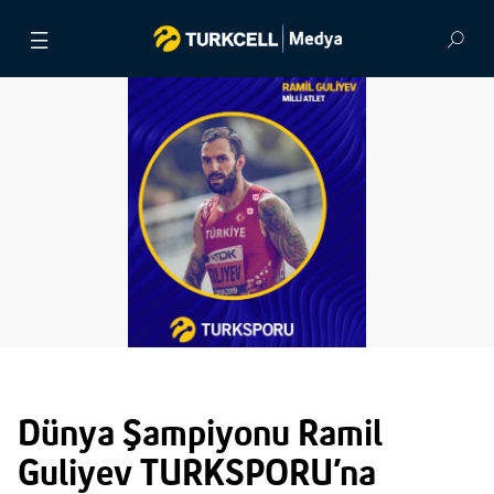
BASIN BÜLTENLERİ
VİDEOLAR
GÖRSEL ARŞİV
İLETİŞİM
Dünya Şampiyonu Ramil
Guliyev TURKSPORU’na