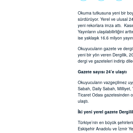
Okuma tutkusuna yeni bir boyu
sürdürüyor. Yerel ve ulusal 24
yeni rekorlara imza attı. Kas
Yayınların ulaşılabilirliğini 
ise yaklaşık 16.6 milyon yayı
Okuyucuların gazete ve dergil
yeni bir yön veren Dergilik, 20
dergi ve gazeteleri indirip d
Gazete sayısı 24’e ulaştı
Okuyucuların vazgeçilmez uygu
Sabah, Daily Sabah, Milliyet,
Ticaret Odası gazetesinden ol
ulaştı.
İki yeni yerel gazete Dergili
Türkiye’nin en büyük şehirle
Eskişehir Anadolu ve İzmir Ye