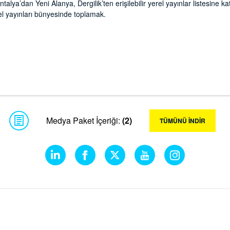
alya’dan Yeni Alanya, Dergilik’ten erişilebilir yerel yayınlar listesine kat
el yayınları bünyesinde toplamak.
Medya Paket İçeriği:
(2)
TÜMÜNÜ İNDİR