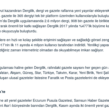
t kazandıran Dergilik, dergi ve gazete raflarına yeni yayınlar ekleyerek,
 gazete ile 365 dergiyi tek bir platform üzerinden kullanıcılarıyla buluş
ım’da Dergilik uygulamasında 2.6 milyon dergi, 908 bin gazete ile birlik
arttırarak önemli bir katkı sağlayan Dergilik 2017 yılında %477’lik büyüme 
nı okuyucuyla buluşturdu.
ere en hızlı ve kolay şekilde erişimini sağlayan ve sağladığı görsel zeng
17’nin ilk 11 ayında 4 milyon kullanıcı tarafından indirildi. Yenilikçi yap
ilediğiniz zaman internetiniz olmadan da okuyabilmeye imkan sağlıyor.
laması haline gelen Dergilik, rafındaki gazete sayısını her geçen gün ar
 Vatan, Akşam, Güneş, Star, Türkiye, Takvim, Karar, Yeni Birlik, Yeni Şa
uşan ulusal gazeteler listesine Fanatik ve Posta gazetelerini de ekley
k’te
rine ait yerel gazeteler Erzurum Pusula Gazetesi, Samsun Haber Gazet
ni Asır’ı bünyesinde barından Dergilik, Kasım ayında iki önemli yerel 