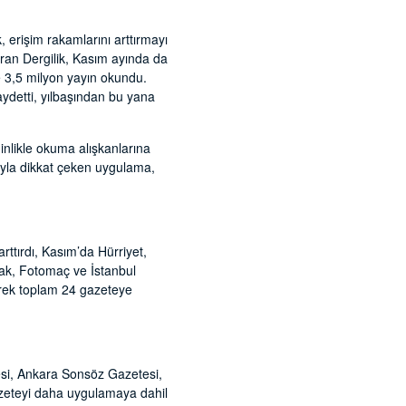
 erişim rakamlarını arttırmayı
turan Dergilik, Kasım ayında da
te 3,5 milyon yayın okundu.
kaydetti, yılbaşından bu yana
inlikle okuma alışkanlarına
ısıyla dikkat çeken uygulama,
ttırdı, Kasım’da Hürriyet,
fak, Fotomaç ve İstanbul
erek toplam 24 gazeteye
esi, Ankara Sonsöz Gazetesi,
gazeteyi daha uygulamaya dahil