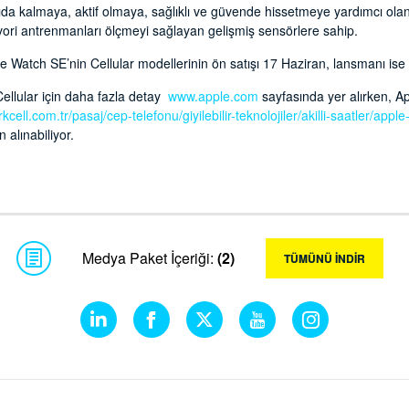
da kalmaya, aktif olmaya, sağlıklı ve güvende hissetmeye yardımcı olan 
avori antrenmanları ölçmeyi sağlayan gelişmiş sensörlere sahip.
 Watch SE’nin Cellular modellerinin ön satışı 17 Haziran, lansmanı ise
ellular için daha fazla detay
www.apple.com
sayfasında yer alırken, A
kcell.com.tr/pasaj/cep-telefonu/giyilebilir-teknolojiler/akilli-saatler/appl
n alınabiliyor.
Medya Paket İçeriği:
(2)
TÜMÜNÜ İNDİR