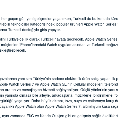
nda her geçen gün yeni gelişmeler yaşanırken, Turkcell de bu konuda küre
giyilebilir teknolojiler kategorisindeki popüler ürünleri Apple Watch Seri
rına Turkcell desteğiyle giriş yapıyor.
ini Türkiye’de ilk olarak Turkcell hayata geçirecek. Apple Watch Serie
an müşteriler, iPhone’larındaki Watch uygulamasından ve Turkcell mağaza
kleştirebilecek.
ağazalarının yanı sıra Türkiye’nin sadece elektronik ürün satışı yapan ilk
 Apple Watch Series 7 ve Apple Watch SE’nin Cellular modelleri, telefon
 arama ve mesajlaşma hizmeti sağlayabiliyor. Güçlü yönlerinin yanı sı
ının yanında olmasa bile aileyle, arkadaşlarla, müziklerle, bildirimlerle, 
özgürlüğü yaşatıyor. Daha büyük ekranı, toza, suya ve çatlamaya karşı 
n dayanıklı Apple Watch olan Apple Watch Series 7, alüminyum kasa seçe
, aynı zamanda EKG ve Kanda Oksijen gibi en gelişmiş sağlık özellikler