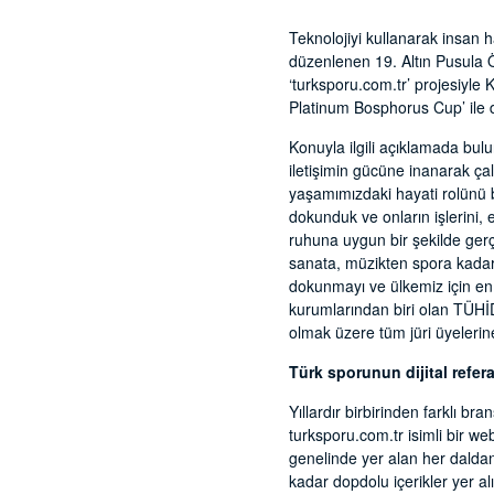
Teknolojiyi kullanarak insan 
düzenlenen 19. Altın Pusula Ö
‘turksporu.com.tr’ projesiyle K
Platinum Bosphorus Cup’ ile de
Konuyla ilgili açıklamada bulu
iletişimin gücüne inanarak ç
yaşamımızdaki hayati rolünü bi
dokunduk ve onların işlerini, 
ruhuna uygun bir şekilde gerç
sanata, müzikten spora kadar 
dokunmayı ve ülkemiz için en i
kurumlarından biri olan TÜHİ
olmak üzere tüm jüri üyelerin
Türk sporunun dijital re
Yıllardır birbirinden farklı 
turksporu.com.tr isimli bir we
genelinde yer alan her daldan
kadar dopdolu içerikler yer alı