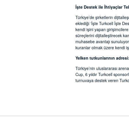
İşte Destek ile İhtiyaçlar Te
Türkiye’de şirketlerin dijita
eklediği ‘İşte Turkcell İşte De
kendi işini yapan girişimcilere 
süreçlerini dijitalleştirecek k
muhasebe avantajı sunuluyor. B
kuranlar olmak üzere kendi işi
Yelken tutkunlarının adres
Türkiye’nin uluslararası aren
Cup, 6 yıldır Turkcell sponsor
turnuvaya destek veren Turkc