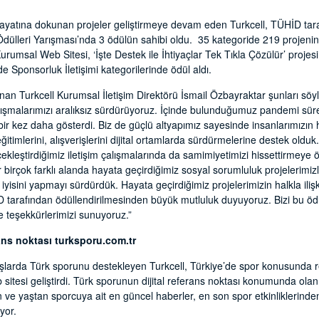
hayatına dokunan projeler geliştirmeye devam eden Turkcell, TÜHİD tara
dülleri Yarışması’nda 3 ödülün sahibi oldu. 35 kategoride 219 projenin 
urumsal Web Sitesi, ‘İşte Destek ile İhtiyaçlar Tek Tıkla Çözülür’ projesi il
 Sponsorluk İletişimi kategorilerinde ödül aldı.
nan Turkcell Kurumsal İletişim Direktörü İsmail Özbayraktar şunları söyle
alışmalarımızı aralıksız sürdürüyoruz. İçinde bulunduğumuz pandemi sü
r kez daha gösterdi. Biz de güçlü altyapımız sayesinde insanlarımızın ha
eğitimlerini, alışverişlerini dijital ortamlarda sürdürmelerine destek old
ekleştirdiğimiz iletişim çalışmalarında da samimiyetimizi hissettirmeye
birçok farklı alanda hayata geçirdiğimiz sosyal sorumluluk projelerimiz
yisini yapmayı sürdürdük. Hayata geçirdiğimiz projelerimizin halkla ilişk
D tarafından ödüllendirilmesinden büyük mutluluk duyuyoruz. Bizi bu ö
e teşekkürlerimizi sunuyoruz.”
ferans noktası turksporu.com.tr
branşlarda Türk sporunu destekleyen Turkcell, Türkiye’de spor konusunda 
b sitesi geliştirdi. Türk sporunun dijital referans noktası konumunda ola
 ve yaştan sporcuya ait en güncel haberler, en son spor etkinliklerind
yor.