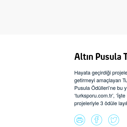
Altın Pusula T
Hayata geçirdiği projel
getirmeyi amaçlayan Tur
Pusula Ödülleri’ne bu y
‘turksporu.com.tr’, ‘İşt
projeleriyle 3 ödüle lay