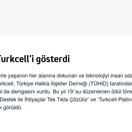
urkcell’i gösterdi
erle yaşamın her alanına dokunan ve teknolojiyi insan oda
kcell, Türkiye Halkla İlişkiler Derneği (TÜHİD) tarafınd
ıl da damgasını vurdu. Bu yıl 19.’su düzenlenen ödül töre
e Destek ile İhtiyaçlar Tek Tıkla Çözülür’ ve ‘Turkcell Pl
ık görüldü.