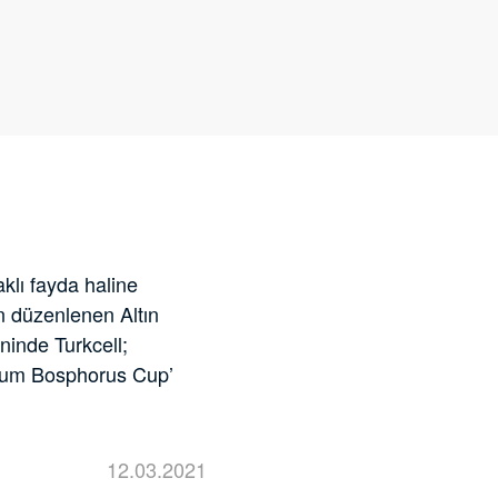
klı fayda haline
an düzenlenen Altın
ninde Turkcell;
atinum Bosphorus Cup’
12.03.2021