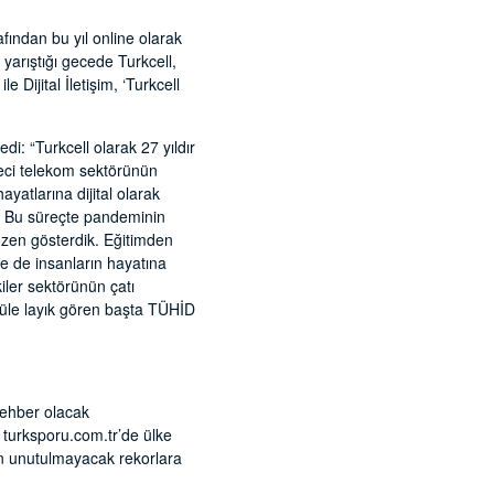
fından bu yıl online olarak
yarıştığı gecede Turkcell,
e Dijital İletişim, ‘Turkcell
di: “Turkcell olarak 27 yıldır
reci telekom sektörünün
yatlarına dijital olarak
uk. Bu süreçte pandeminin
 özen gösterdik. Eğitimden
le de insanların hayatına
iler sektörünün çatı
düle layık gören başta TÜHİD
rehber olacak
n turksporu.com.tr’de ülke
en unutulmayacak rekorlara