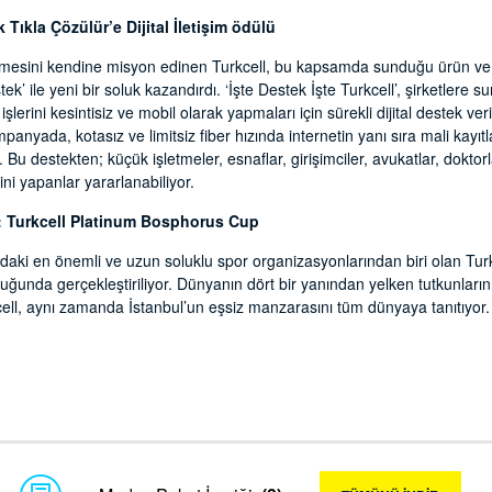
k Tıkla Çözülür’e Dijital İletişim ödülü
lleşmesini kendine misyon edinen Turkcell, bu kapsamda sunduğu ürün ve 
stek’ ile yeni bir soluk kazandırdı. ‘İşte Destek İşte Turkcell’, şirketlere s
işlerini kesintisiz ve mobil olarak yapmaları için sürekli dijital destek ver
ampanyada, kotasız ve limitsiz fiber hızında internetin yanı sıra mali kayıtl
u destekten; küçük işletmeler, esnaflar, girişimciler, avukatlar, doktorl
ni yapanlar yararlanabiliyor.
i: Turkcell Platinum Bosphorus Cup
adaki en önemli ve uzun soluklu spor organizasyonlarından biri olan Tu
luğunda gerçekleştiriliyor. Dünyanın dört bir yanından yelken tutkunların
ell, aynı zamanda İstanbul’un eşsiz manzarasını tüm dünyaya tanıtıyor.