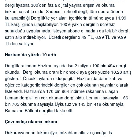
dergi fiyatına 300’den fazla dijital yayına erişim ve okuma
imkanına sahip oldu. Sadece Turkcell değil, tüm operatörlerin
kullanabildiği Dergilik’te yer alan içeriklerin tümüne ayda 14.99
TL karşılığında ulaşılabiliyor. 100’e yakın derginin ücretsiz
sunulduğu uygulamada, isteyen abone olmadan da tek bir dergi
satın alıp indirebiliyor. Ücretli dergiler 3.49 TL, 6.99 TL ve 9.99
TL’den satılıyor.
Haziran’da yüzde 10 arttı
Dergilik rafından Haziran ayında ise 2 milyon 100 bin 494 dergi
okundu. Dergi okuma oranı bir önceki aya göre yüzde 10.28 artış
gösterdi. Önceki aylarda olduğu gibi, Haziran’da da mizah ve
eğlence kategorilerindeki dergiler en çok okunan yayınlar olarak
listelendi. Haziran’da 170 bin 904 indirme rakamına ulaşan
Leman dergisi, en çok okunan dergi oldu. Leman’ı sırasıyla, 166
bin 705 okunma sayısıyla Uykusuz ve 143 bin 416 okunmayla
Ramazan Bülteni dergileri takip etti.
Çevrimdışı okuma imkanı
Dekorasyondan teknolojiye, mizahtan aile ve çocuğa, iş