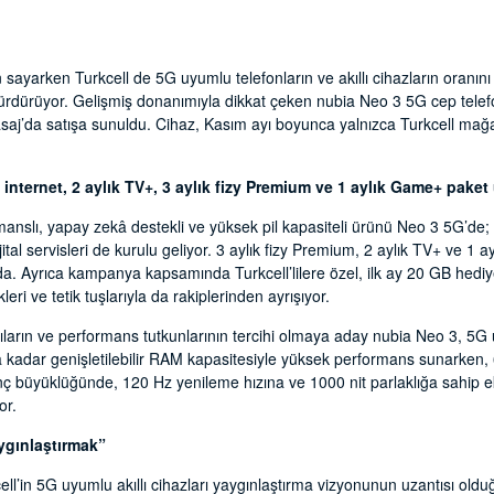
n sayarken Turkcell de 5G uyumlu telefonların ve akıllı cihazların oranını
ni sürdürüyor. Gelişmiş donanımıyla dikkat çeken nubia Neo 3 5G cep telefo
saj’da satışa sunuldu. Cihaz, Kasım ayı boyunca yalnızca Turkcell mağ
 internet, 2 aylık TV+, 3 aylık fizy Premium ve 1 aylık Game+ paket 
manslı, yapay zekâ destekli ve yüksek pil kapasiteli ürünü Neo 3 5G’de
ijital servisleri de kurulu geliyor. 3 aylık fizy Premium, 2 aylık TV+ ve 1
nda. Ayrıca kampanya kapsamında Turkcell’lilere özel, ilk ay 20 GB hediy
eri ve tetik tuşlarıyla da rakiplerinden ayrışıyor.
cıların ve performans tutkunlarının tercihi olmaya aday nubia Neo 3, 5
’a kadar genişletilebilir RAM kapasitesiyle yüksek performans sunarken
 inç büyüklüğünde, 120 Hz yenileme hızına ve 1000 nit parlaklığa sahip e
or.
ygınlaştırmak”
kcell’in 5G uyumlu akıllı cihazları yaygınlaştırma vizyonunun uzantısı ol