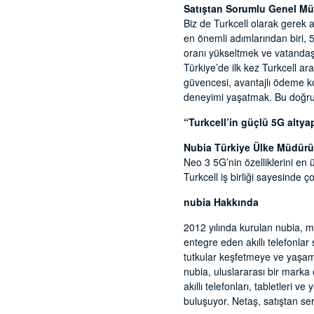
Satıştan Sorumlu Genel Mü
Biz de Turkcell olarak gerek 
en önemli adımlarından biri, 
oranı yükseltmek ve vatandaşla
Türkiye’de ilk kez Turkcell ar
güvencesi, avantajlı ödeme koş
deneyimi yaşatmak. Bu doğru
“Turkcell’in güçlü 5G altya
Nubia Türkiye Ülke Müdür
Neo 3 5G’nin özelliklerini en ü
Turkcell iş birliği sayesinde 
nubia Hakkında
2012 yılında kurulan nubia, m
entegre eden akıllı telefonlar
tutkular keşfetmeye ve yaşam t
nubia, uluslararası bir marka 
akıllı telefonları, tabletleri v
buluşuyor. Netaş, satıştan se