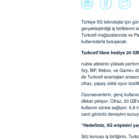
Türkiye 5G teknolojisi için gü
gerçekleştirdiği iş birlikleri
Turkcell mağazalarında ve Pa
kullanıcılarla buluşacak.
Turkcell’lilere hediye 20 GB
nubia ailesinin yüksek perfor
fizy, BiP, lifebox, ve Game+ d
de Turkcell avantajları arası
cihaz, yapay zekâ oyun özellikl
Oyunseverlerin, genç kullanı
dikkat çekiyor. Cihaz, 20 GB
kullanım süresi sağlıyor. 6,8
canlı görüntü deneyimi sunuy
“Hedefimiz, 5G erişimini ya
Söz konusu iş birliğinin, Tur