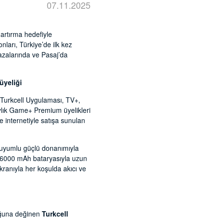
07.11.2025
 artırma hedefiyle
nları, Türkiye’de ilk kez
azalarında ve Pasaj’da
üyeliği
; Turkcell Uygulaması, TV+,
 aylık Game+ Premium üyelikleri
e internetiyle satışa sunulan
G uyumlu güçlü donanımıyla
, 6000 mAh bataryasıyla uzun
kranıyla her koşulda akıcı ve
duğuna değinen
Turkcell