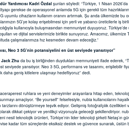
dür Yardımcısı Kadri Özdal
şunları söyledi: “Türkiye, 1 Nisan 2026’da 
altyapı gerekse de operasyonel anlamda 5G için gerekli tüm hazırlıkları
5G uyumlu cihazların kullanım oranını artırmak. Şu anda ülkemizde bu o
rımızın 5G’ye kolay erişebilmesi için yerli ve yabancı üreticilerle iş birl
acılığıyla kullanıcıyla buluşmasından memnuniyet duyuyoruz. Türkiye’de ü
ulları ve dijital servislerimizle birlikte sunuyoruz. Amacımız, ülkemize 
ltuda çalışmalarımıza hız kesmeden devam edeceğiz.”
pısı, Neo 3 5G’nin potansiyelini en üst seviyede yansıtıyor”
ü Jack Zhu
da bu iş birliğinden duydukları memnuniyeti ifade ederek, “Tu
st seviyede yansıtıyor. Neo 3 5G, performans ve tasarımı, erişilebilir fiya
çok daha geniş kitlelere ulaşmayı hedefliyoruz” dedi.
aceraperest ruhlara ve yeni deneyimler arayanlara hitap eden, teknoloji
 sunmayı amaçlıyor. “Be yourself” felsefesiyle, nubia kullanıcılarını haya
arzlarını dönüştürmeye teşvik ediyor. Gelişmiş fotoğrafçılık özellikleri
olarak dikkat çekiyor ve yenilikçi vizyonuyla geleceği şekillendiriyor. nu
e yeni nesil teknolojik ürünleri, Türkiye’nin lider teknoloji şirketi Netaş’ın g
rvise kadar tüm süreçlerde eksiksiz destek ve güvence sunarak, üstün bir