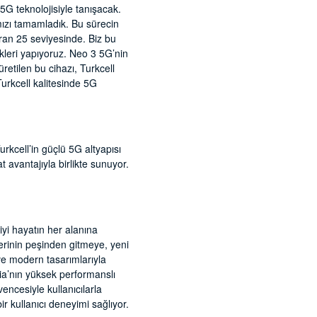
5G teknolojisiyle tanışacak.
mızı tamamladık. Bu sürecin
ran 25 seviyesinde. Biz bu
ikleri yapıyoruz. Neo 3 5G’nin
retilen bu cihazı, Turkcell
Turkcell kalitesinde 5G
rkcell’in güçlü 5G altyapısı
t avantajıyla birlikte sunuyor.
yi hayatın her alanına
llerinin peşinden gitmeye, yeni
 ve modern tasarımlarıyla
bia’nın yüksek performanslı
üvencesiyle kullanıcılarla
 kullanıcı deneyimi sağlıyor.